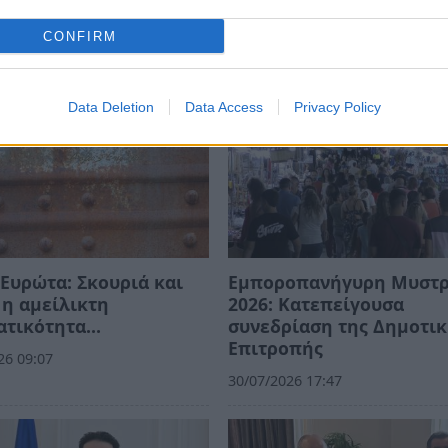
CONFIRM
Data Deletion
Data Access
Privacy Policy
Ευρώτα: Σκουριά και
Εμποροπανήγυρη Μυστ
η αμείλικτη
2026: Κατεπείγουσα
ατικότητα…
συνεδρίαση της Δημοτι
Επιτροπής
26 09:07
30/07/2026 17:47