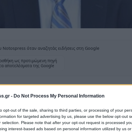
 Notospress όταν αναζητάς ειδήσεις στη Google
οσθήκη ως προτιμώμενη πηγή
τα αποτελέσματα της Google
s.gr -
Do Not Process My Personal Information
 του Πέτρου Τατούλη σε 7 κανάλια της
to opt-out of the sale, sharing to third parties, or processing of your per
κλογές θα μπορούσε να είναι αυτός. Ο
formation for targeted advertising by us, please use the below opt-out s
r selection. Please note that after your opt-out request is processed y
Πέτρος Τατούλης απαντώντας σε ερώτηση του
eing interest-based ads based on personal information utilized by us or