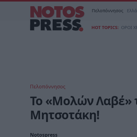
Πελοπόννησος
Ελλ
HOT TOPICS:
ΟΡΟΙ Χ
Πελοπόννησος
To «Μολών Λαβέ» 
Μητσοτάκη!
Notospress