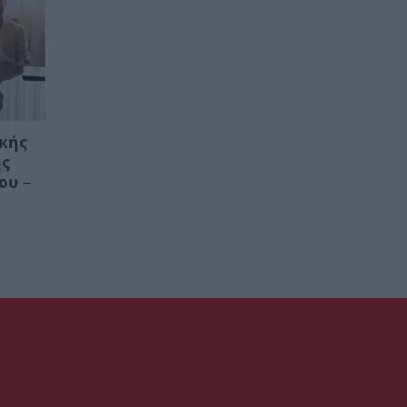
ικής
ης
ου –