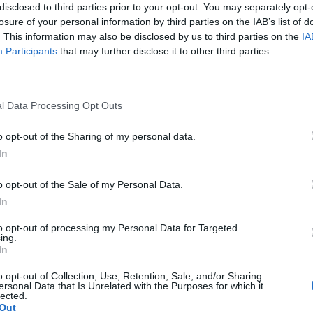
ητσοτάκη από την Σπάρτη για το νέο Μουσείο
disclosed to third parties prior to your opt-out. You may separately opt-
Σπάρτη δεν μπορεί να ακούγεται το «Εν τούτω
losure of your personal information by third parties on the IAB’s list of
. This information may also be disclosed by us to third parties on the
IA
 «Μολών Λαβέ» και τον «Τάν η επι Τάς».
Participants
that may further disclose it to other third parties.
 θέση του έναντι του προέδρου της Νέας
 να κερδίσει την Περιφέρεια Πελοποννήσου.
l Data Processing Opt Outs
ευκαιρία να θυμίσει ότι ως υψηλόβαθμο
α από πολλούς τόσο τους ανθρώπους όσο και
o opt-out of the Sharing of my personal data.
έρει ότι στο μένος εναντίον του Πέτρου
In
ΝΔ δεν εκτιμά ότι υπάρχει συμμετοχή του
o opt-out of the Sale of my Personal Data.
In
ην Παρασκευή στις 20:00 στην τηλεόραση
to opt-out of processing my Personal Data for Targeted
ing.
εων κάθε βράδυ στις 21:00
In
o opt-out of Collection, Use, Retention, Sale, and/or Sharing
ersonal Data that Is Unrelated with the Purposes for which it
lected.
Out