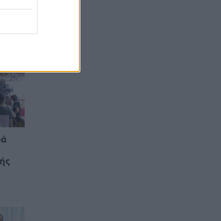
ρά
κής