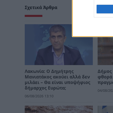
Σχετικά Άρθρα
Λακωνία: Ο Δημήτρης
Δήμος 
Μανιατάκος ακούει αλλά δεν
φθορά 
μιλάει – Θα είναι υποψήφιος
πραγμ
δήμαρχος Ευρώτα;
04/08/20
06/08/2026 13:10