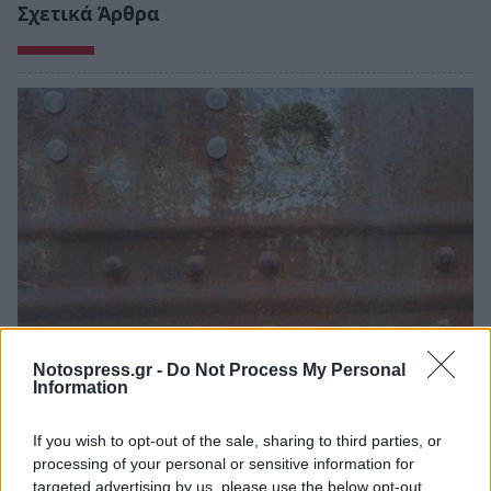
Σχετικά Άρθρα
Notospress.gr -
Do Not Process My Personal
Δήμος Ευρώτα: Σκουριά και φθορά η
Information
αμείλικτη πραγματικότητα…
If you wish to opt-out of the sale, sharing to third parties, or
04/08/2026 09:07
processing of your personal or sensitive information for
targeted advertising by us, please use the below opt-out