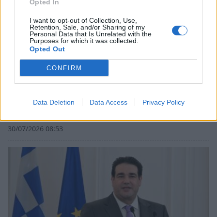
Opted In
I want to opt-out of Collection, Use,
Retention, Sale, and/or Sharing of my
Personal Data that Is Unrelated with the
Purposes for which it was collected.
Opted Out
CONFIRM
Σκάλα: «Ο Δήμος δίνει 10.000€ για το νερό και
500.000€ για τα πανηγύρια» καταγγέλλει η
Data Deletion
Data Access
Privacy Policy
Αντιπολίτευση
30/07/2026 08:53