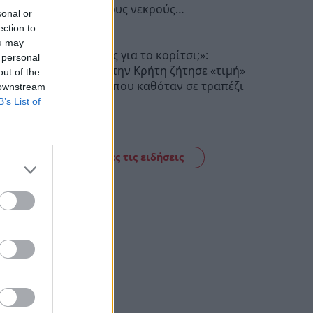
Σεβασμό στους νεκρούς…
sonal or
20:17
ection to
ou may
«Πόσα θέλεις για το κορίτσι;»:
 personal
Τουρίστας στην Κρήτη ζήτησε «τιμή»
out of the
για ανήλικη που καθόταν σε τραπέζι
 downstream
επιχείρησης
B’s List of
19:56
Δείτε όλες τις ειδήσεις