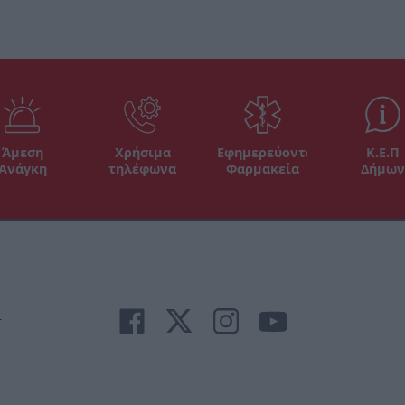
Άμεση
Χρήσιμα
Εφημερεύοντα
Κ.Ε.Π
Ανάγκη
τηλέφωνα
Φαρμακεία
Δήμων
r