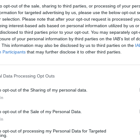
to opt-out of the sale, sharing to third parties, or processing of your per
formation for targeted advertising by us, please use the below opt-out s
r selection. Please note that after your opt-out request is processed y
eing interest-based ads based on personal information utilized by us or
disclosed to third parties prior to your opt-out. You may separately opt-
 Notospress όταν αναζητάς ειδήσεις στη Google
losure of your personal information by third parties on the IAB’s list of
. This information may also be disclosed by us to third parties on the
IA
οσθήκη ως προτιμώμενη πηγή
Participants
that may further disclose it to other third parties.
τα αποτελέσματα της Google
l Data Processing Opt Outs
o opt-out of the Sharing of my personal data.
In
ΔΕΔΔΗΕ διακοπή ρεύματος θα
πριλίου 2019 από τις 03:00μ.μ. έως τις
o opt-out of the Sale of my Personal Data.
ητες του Δήμου Ευρώτα: Άγιος Δημήτριος –
In
to opt-out of processing my Personal Data for Targeted
ing.