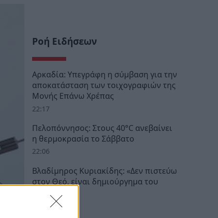
Ροή Ειδήσεων
Αρκαδία: Υπεγράφη η σύμβαση για την
αποκατάσταση των τοιχογραφιών της
Μονής Επάνω Χρέπας
22:17
Πελοπόννησος: Στους 40°C ανεβαίνει
η θερμοκρασία το Σάββατο
22:06
Βλαδίμηρος Κυριακίδης: «Δεν πιστεύω
στον Θεό, είναι δημιούργημα του
ανθρώπου»
20:41