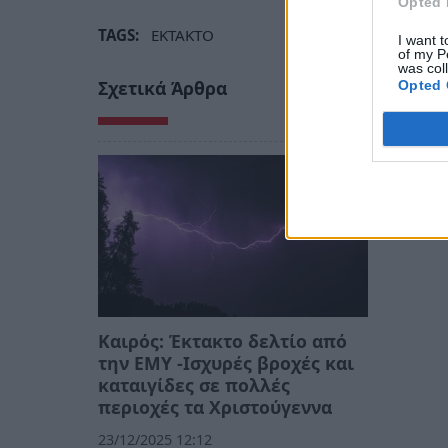
Opted 
TAGS:
ΕΚΤΑΚΤΟ
I want t
of my P
was col
Σχετικά Άρθρα
Opted 
Καιρός: Έκτακτο δελτίο από
την ΕΜΥ -Ισχυρές βροχές και
καταιγίδες σε πολλές
περιοχές τα Χριστούγεννα
23/12/2025 12:12