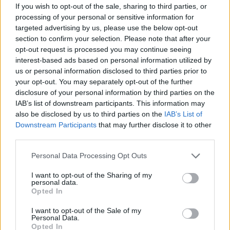
If you wish to opt-out of the sale, sharing to third parties, or
Ανδρεάκος: «Δεν με ενδιαφέρει το πολιτικό
processing of your personal or sensitive information for
κόστος αλλά να υπάρχει νερό σήμερα, αύριο
targeted advertising by us, please use the below opt-out
και στο μέλλον»
section to confirm your selection. Please note that after your
08/08/2026 08:38
opt-out request is processed you may continue seeing
interest-based ads based on personal information utilized by
us or personal information disclosed to third parties prior to
your opt-out. You may separately opt-out of the further
disclosure of your personal information by third parties on the
IAB’s list of downstream participants. This information may
also be disclosed by us to third parties on the
IAB’s List of
Downstream Participants
that may further disclose it to other
third parties.
Personal Data Processing Opt Outs
I want to opt-out of the Sharing of my
personal data.
Opted In
Λακωνία: Ο Δημήτρης Μανιατάκος ακούει
I want to opt-out of the Sale of my
Personal Data.
αλλά δεν μιλάει – Θα είναι υποψήφιος
Opted In