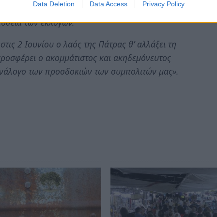
άτρας.
Data Deletion
Data Access
Privacy Policy
ευθεία των εκλογών.
στις 2 Ιουνίου ο λαός της Πάτρας θ’ αλλάξει τη
προσφέρει ο ακομμάτιστος και ακηδεμόνευτος
ανάλογο των προσδοκιών των συμπολιτών μας».