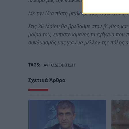
πλευρό μας την κοινωνική πλειοψηφία της Π
Με την ίδια πίστη μπήκαμε ήδη στην τελική 
Στις 26 Μαΐου θα βρεθούμε στον β’ γύρο και 
μοίρα του, εμπιστευόμενος τα εχέγγυα που 
συνδυασμός μας για ένα μέλλον της πόλης 
TAGS:
ΑΥΤΟΔΙΟΙΚΗΣΗ
Σχετικά Άρθρα