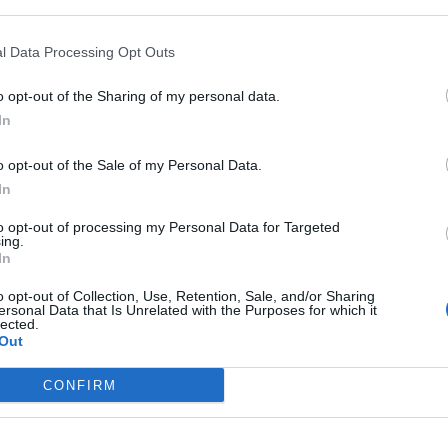
ληψίες της οπισθοδρομικής κομπανίας του
l Data Processing Opt Outs
o opt-out of the Sharing of my personal data.
ι το μακρύ τους.
In
ολογία.
o opt-out of the Sale of my Personal Data.
… κουτσομπόληδες.
In
ΑΤΡΑΣ» υπαγορευόταν από την αγωνία μας
to opt-out of processing my Personal Data for Targeted
θογενειών,
ing.
In
ες.
o opt-out of Collection, Use, Retention, Sale, and/or Sharing
κούς καθοδηγητές.
ersonal Data that Is Unrelated with the Purposes for which it
lected.
Out
ά.
ια τους συμπολίτες μας.
CONFIRM
ς νίκης, είμαι βαθειά πεπεισμένος ότι έχουμε στο