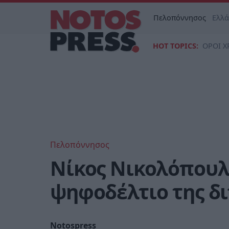
Πελοπόννησος
Ελλ
HOT TOPICS:
ΟΡΟΙ Χ
Πελοπόννησος
Νίκος Νικολόπουλ
ψηφοδέλτιο της δι
Notospress