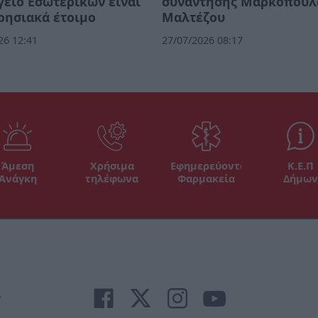
είο Εσωτερικών είναι
συνάντησης Μαρκόπουλ
ρησιακά έτοιμο
Μαλτέζου
26 12:41
27/07/2026 08:17
Άμεση
Χρήσιμα
Εφημερεύοντα
Κ.Ε.Π
Ανάγκη
τηλέφωνα
Φαρμακεία
Δήμων
r