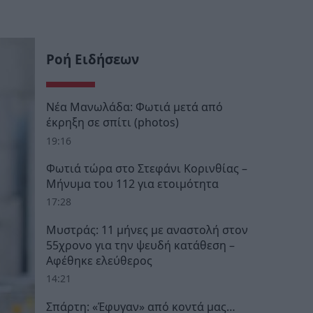
Ροή Ειδήσεων
Νέα Μανωλάδα: Φωτιά μετά από
έκρηξη σε σπίτι (photos)
19:16
Φωτιά τώρα στο Στεφάνι Κορινθίας –
Μήνυμα του 112 για ετοιμότητα
17:28
Μυστράς: 11 μήνες με αναστολή στον
55χρονο για την ψευδή κατάθεση –
Αφέθηκε ελεύθερος
14:21
Σπάρτη: «Έφυγαν» από κοντά μας…