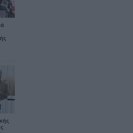
ρά
κής
ικής
ης