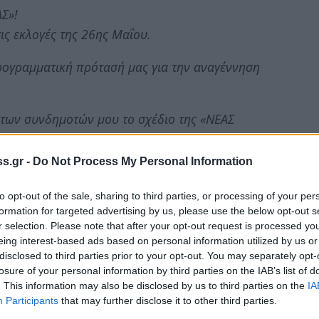
Σ»!
ις εκλογές της 26ης Μαΐου.
ρογραμματική πρότασή μας για την αναγέννηση
η των συνδημοτών μου το σχέδιο της «ΝΕΑΣ
 μεγαλώσαμε και ζούμε, μια σύγχρονη
s.gr -
Do Not Process My Personal Information
σή μου ότι η Πάτρα… κακόπεσε στα χέρια του
to opt-out of the sale, sharing to third parties, or processing of your per
ίδη.
formation for targeted advertising by us, please use the below opt-out s
r selection. Please note that after your opt-out request is processed y
eing interest-based ads based on personal information utilized by us or
ει την ίδια αντίληψη.
disclosed to third parties prior to your opt-out. You may separately opt-
losure of your personal information by third parties on the IAB’s list of
ων πολιτικών στοχεύσεων μου.
. This information may also be disclosed by us to third parties on the
IA
Participants
that may further disclose it to other third parties.
οτε ακμάζουσα Πάτρα να παραμένει