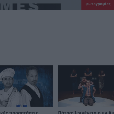
φωτογραφίες
κές παραστάσεις
Πάτρα: Ιφιγένεια η εν Α