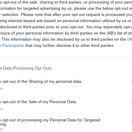
to opt-out of the sale, sharing to third parties, or processing of your per
ίναι ένα έργο γεμάτο λέξεις και φράσεις
formation for targeted advertising by us, please use the below opt-out s
ναι ένα από τα χαρακτηριστικά της γραφής
r selection. Please note that after your opt-out request is processed y
 το πιο αντιπροσωπευτικό του είδους.
eing interest-based ads based on personal information utilized by us or
disclosed to third parties prior to your opt-out. You may separately opt-
losure of your personal information by third parties on the IAB’s list of
 στις 21.30 στο Παλαιό Μεταξουργείο,
. This information may also be disclosed by us to third parties on the
IA
τη η νεοσύστατη Αστική Μη Κερδοσκοπική
Participants
that may further disclose it to other third parties.
υσιάζει το έργο του Χάρολντ Πίντερ «οι
l Data Processing Opt Outs
ργος Μπουτέρης και Ευαγγελία
ης Μαρίας Ζερβού και η γραφιστική επιμέλεια
o opt-out of the Sharing of my personal data.
In
 την είσοδό τους μπορούν να προμηθευτούν
o opt-out of the Sale of my Personal Data.
In
ωρικόν. Η τιμή των εισιτηρίων της
δο τις ημέρες της παράστασης θα είναι 12
to opt-out of processing my Personal Data for Targeted
ing.
In