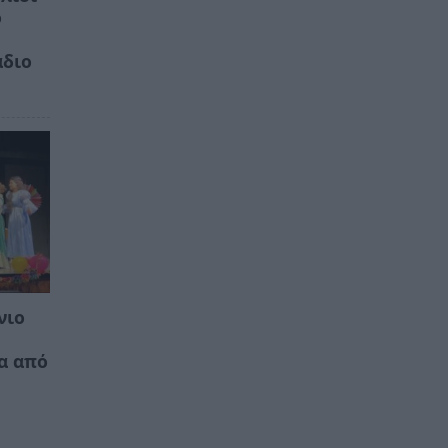
ό
άδιο
νιο
α από