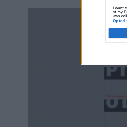
I want t
of my P
was col
Opted 