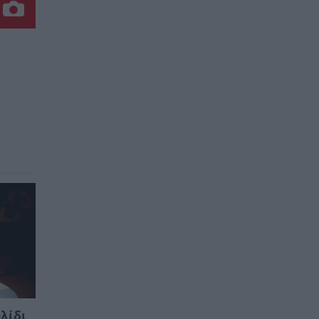
υλίδι