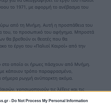
σοου το 1971, με αφορμή το ανέβασμα του
γύρω από τη Μνήμη. Αυτή η προσπάθεια του
α του, το προσωπικό του αφήγημα. Μπροστά
ν θα βρεθούν οι θεατές που θα
ο το έργο του «Παλιοί Καιροί» από την
ο στο οποίο οι ήρωες πάσχουν από Μνήμη.
ε με κάποιον τρόπο παραφρασμένο,
να σήμερα ρωγμή ανύπαρκτη ακόμα.
αιρών, χρησιμοποιούν τις λέξεις και τις
ε μια προσπάθεια να συγκλίνει το παρελθόν
s.gr -
Do Not Process My Personal Information
σουν σε αυτό το παρόν.