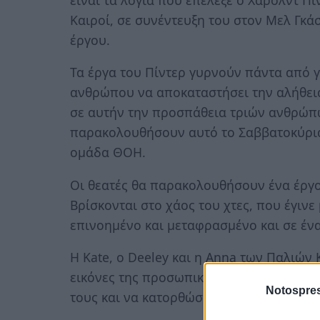
Καιροί, σε συνέντευξη του στον Μελ Γκά
έργου.
Τα έργα του Πίντερ γυρνούν πάντα από 
ανθρώπου να αποκαταστήσει την αλήθει
σε αυτήν την προσπάθεια τριών ανθρώπω
παρακολουθήσουν αυτό το Σαββατοκύριακ
ομάδα ΘΟΗ.
Οι θεατές θα παρακολουθήσουν ένα έργ
Βρίσκονται στο χάος του χτες, που έγιν
επινοημένο και μεταφρασμένο και σε έ
Η Kate, ο Deeley και η Anna των Παλιών Κ
εικόνες της προσωπικής τους Μνήμης, σ
Notospres
τους και να κατορθώσουν να επικοινωνή