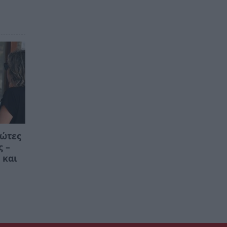
ρώτες
ς –
 και