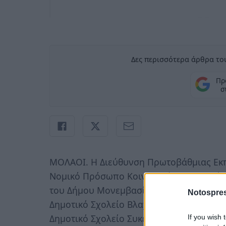
Δες περισσότερα άρθρα του
Πρ
σ
ΜΟΛΑΟΙ. Η Διεύθυνση Πρωτοβάθμιας Εκπ
Νομικό Πρόσωπο Κοινωνικής Προστασίας
του Δήμου Μονεμβασίας, το 6/θέσιο Δημο
Notospres
Δημοτικό Σχολείο Βλαχιώτη, το 12/θεσιο
Δημοτικό Σχολείο Συκέας-Μεταμόρφωσης 
If you wish 