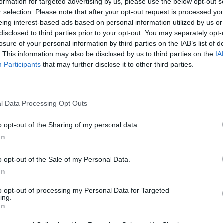
formation for targeted advertising by us, please use the below opt-out s
ς Δημιουργίας σχολικών μονάδων
r selection. Please note that after your opt-out request is processed y
eing interest-based ads based on personal information utilized by us or
disclosed to third parties prior to your opt-out. You may separately opt-
ριακή 19 Μαΐου 2019 από ώρα 5:00 έως
losure of your personal information by third parties on the IAB’s list of
. This information may also be disclosed by us to third parties on the
IA
Participants
that may further disclose it to other third parties.
άδες από όλη τη Λακωνία και συγκεκριμένα
-Φοινικίου, Βλαχιώτη, Ειδικό Μολάων,
l Data Processing Opt Outs
Νεάπολης, Συκέας-Μεταμόρφωσης και τα
ων, Παπαδιανίκων και 1ο Σκάλας.
o opt-out of the Sharing of my personal data.
In
 την έκθεση Εικαστικών δρώμενων που
ά τη διάρκεια των σχολικής χρονιάς και την
o opt-out of the Sale of my Personal Data.
ρώμενων στον αύλειο χώρο του ΕΠΑΛ. Φέτος
In
 εικαστική δράση από τους μαθητές όλων
to opt-out of processing my Personal Data for Targeted
ing.
ο, κατά τη διάρκεια της έκθεσης. Το έργο
In
μα της συνεργασίας των παιδιών με την