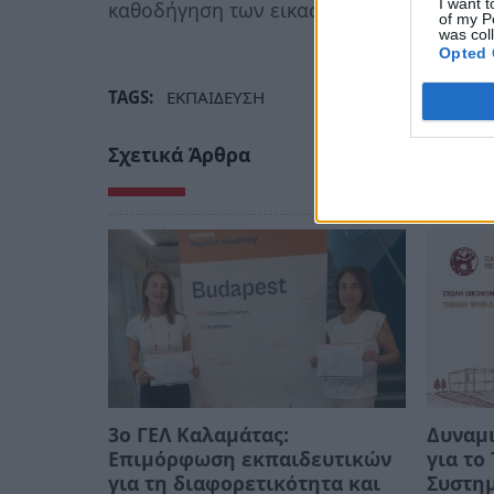
I want t
καθοδήγηση των εικαστικών και των δασ
of my P
was col
Opted 
TAGS:
ΕΚΠΑΙΔΕΥΣΗ
Σχετικά Άρθρα
3ο ΓΕΛ Καλαμάτας:
Δυναμι
Επιμόρφωση εκπαιδευτικών
για τ
για τη διαφορετικότητα και
Συστημ