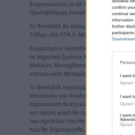
sensitive in
διοργανώνουν το 6ο Φεστιβάλ Μαθητική
confirm you
Πρωτοβάθμιας Εκπαίδευσης Λακωνίας.
continue se
information 
Το Φεστιβάλ θα πραγματοποιηθεί την Κυ
further disc
participants
9:00μμ. στο ΕΠΑ.Λ. Μολάων.
Downstream 
Συμμετέχουν δεκατέσσερις σχολικές μον
το Δημοτικά Σχολεία Αρεόπολης, Ασωπού
Persona
Μολάων, Μονεμβάσιας, Παπαδιανίκων, 
νηπιαγωγεία Μεταμόρφωης, 1ο, 2ο Μολά
I want t
Opted 
Το Φεστιβάλ περιλαμβάνει δυο δράσεις:
αποτελούν την δουλειά των σχολείων κατ
I want t
παρουσίαση θεατρικών και αθλητικών δ
Opted 
για πρώτη φορά θα πραγματοποιηθεί μια
I want 
Advertis
των σχολείων που θα βρίσκονται στο χώρ
Opted 
που θα δημιουργηθεί, θα είναι αποτέλεσ