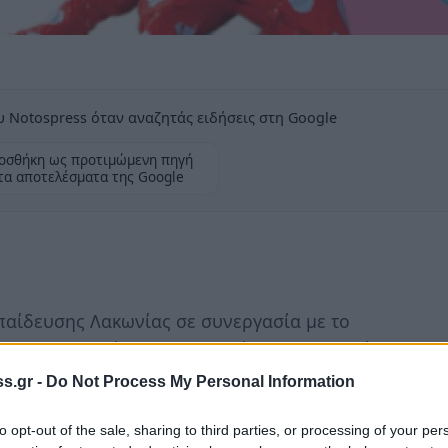
 Notospress όταν αναζητάς ειδήσεις στη Google
οσθήκη ως προτιμώμενη πηγή
τα αποτελέσματα της Google
αίδευσης Λακωνίας σε συνεργασία με το
 & Αλληλεγγύης, Πολιτισμού & Αθλητισμού
τικό Σχολείο Ασωπού-Φοινικίου, το 12/θέσιο
s.gr -
Do Not Process My Personal Information
 Δημοτικό Σχολείο Μονεμβασίας , το 6/Θ
και το Ειδικό Δημοτικό Σχολείο Μολάων
to opt-out of the sale, sharing to third parties, or processing of your per