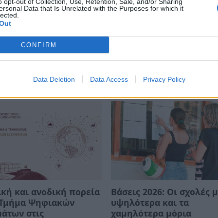
o opt-out of Collection, Use, Retention, Sale, and/or Sharing
κάλων τους.
ersonal Data that Is Unrelated with the Purposes for which it
lected.
Out
CONFIRM
Data Deletion
Data Access
Privacy Policy
κή και ανοδική πορεία
Βάσεις 2026: Οι σχολές μ
ο Τμήμα Ψηφιακών
υψηλότερα και τα
άτων στις
χαμηλότερα μόρια