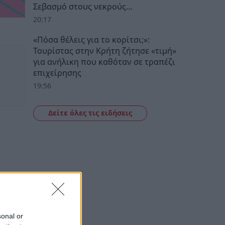
Σεβασμό στους νεκρούς…
20:17
«Πόσα θέλεις για το κορίτσι;»:
Τουρίστας στην Κρήτη ζήτησε «τιμή»
για ανήλικη που καθόταν σε τραπέζι
επιχείρησης
19:56
Δείτε όλες τις ειδήσεις
sonal or