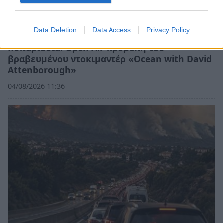
Data Deletion
Data Access
Privacy Policy
Κυπαρισσία: Open Air προβολή του
βραβευμένου ντοκιμαντέρ «Ocean with David
Attenborough»
04/08/2026 11:36