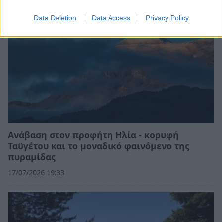
Data Deletion
Data Access
Privacy Policy
Ανάβαση στον προφήτη Ηλία - κορυφή
Ταϋγέτου και το μοναδικό φαινόμενο της
πυραμίδας
17/07/2026 19:33