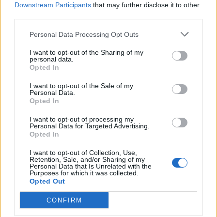
ζωής
Downstream Participants
that may further disclose it to other
third parties.
30/07/2026 08:59
Personal Data Processing Opt Outs
I want to opt-out of the Sharing of my
personal data.
Opted In
I want to opt-out of the Sale of my
Personal Data.
Opted In
I want to opt-out of processing my
Personal Data for Targeted Advertising.
Opted In
I want to opt-out of Collection, Use,
Retention, Sale, and/or Sharing of my
Personal Data that Is Unrelated with the
Ο Όλυμπος ανακηρύχθηκε Μνημείο
Purposes for which it was collected.
Παγκόσμιας Κληρονομιάς της UNESCO
Opted Out
26/07/2026 10:53
CONFIRM