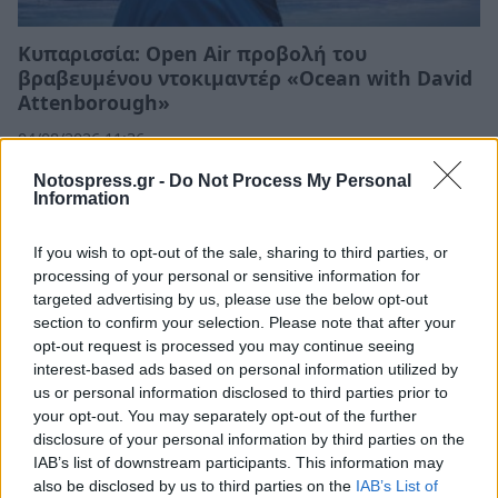
Κυπαρισσία: Open Air προβολή του
βραβευμένου ντοκιμαντέρ «Ocean with David
Attenborough»
04/08/2026 11:36
Notospress.gr -
Do Not Process My Personal
Information
If you wish to opt-out of the sale, sharing to third parties, or
processing of your personal or sensitive information for
targeted advertising by us, please use the below opt-out
section to confirm your selection. Please note that after your
opt-out request is processed you may continue seeing
interest-based ads based on personal information utilized by
us or personal information disclosed to third parties prior to
your opt-out. You may separately opt-out of the further
disclosure of your personal information by third parties on the
IAB’s list of downstream participants. This information may
Εμπρησμός Ευρωπαϊκής γης ή εμπρησμός της
also be disclosed by us to third parties on the
IAB’s List of