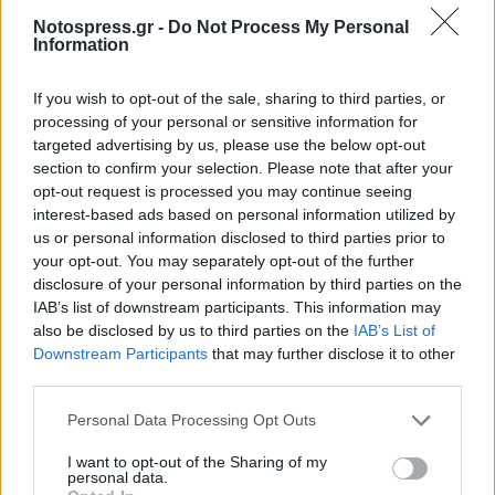
έχουν μπει σε τροχιά υλοποίησης και δεν μπορούν
Notospress.gr -
Do Not Process My Personal
να ανακοπούν από κανένα».
Information
«Η παράταξη της Νέας Πελοποννήσου διακρίνεται
If you wish to opt-out of the sale, sharing to third parties, or
για την εξαιρετική της συνοχή και το υψηλό επίπεδο
processing of your personal or sensitive information for
πολιτικής ποιότητας»
δήλωσε τέλος ο κ. Τατούλης
targeted advertising by us, please use the below opt-out
section to confirm your selection. Please note that after your
και πρόσθεσε ότι
«οι προσωπικές και οικογενειακές
opt-out request is processed you may continue seeing
ύβρεις, οι πρακτικές αποστασίας, εκβιασμών και
interest-based ads based on personal information utilized by
εκφοβισμών, που θυμίζουν τις τραγικές δεκαετίες
us or personal information disclosed to third parties prior to
your opt-out. You may separately opt-out of the further
του ’50 και του ’60, αποτελούν άμεσο κίνδυνο της
disclosure of your personal information by third parties on the
δημοκρατίας. Είμαστε ωστόσο εδώ εγγυητές να
IAB’s list of downstream participants. This information may
διαφυλάξουμε τη δημοκρατική λειτουργία των
also be disclosed by us to third parties on the
IAB’s List of
Downstream Participants
that may further disclose it to other
θεσμών και την αυτονομία της αυτοδιοίκησης στην
third parties.
Περιφέρεια Πελοποννήσου».
Personal Data Processing Opt Outs
I want to opt-out of the Sharing of my
personal data.
TAGS:
ΑΥΤΟΔΙΟΙΚΗΣΗ