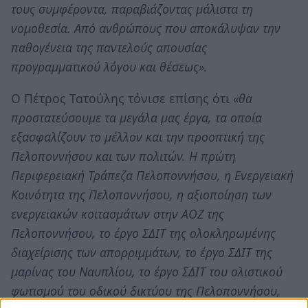
τους συμφέροντα, παραβιάζοντας μάλιστα τη
νομοθεσία. Από ανθρώπους που αποκάλυψαν την
παθογένεια της παντελούς απουσίας
προγραμματικού λόγου και θέσεως».
Ο Πέτρος Τατούλης τόνισε επίσης ότι
«θα
προστατεύσουμε τα μεγάλα μας έργα, τα οποία
εξασφαλίζουν το μέλλον και την προοπτική της
Πελοποννήσου και των πολιτών. Η πρώτη
Περιφερειακή Τράπεζα Πελοποννήσου, η Ενεργειακή
Κοινότητα της Πελοποννήσου, η αξιοποίηση των
ενεργειακών κοιτασμάτων στην ΑΟΖ της
Πελοποννήσου, το έργο ΣΔΙΤ της ολοκληρωμένης
διαχείρισης των απορριμμάτων, το έργο ΣΔΙΤ της
μαρίνας του Ναυπλίου, το έργο ΣΔΙΤ του ολιστικού
φωτισμού του οδικού δικτύου της Πελοποννήσου,