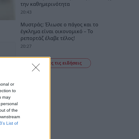
την καθημερινότητα
20:43
Μυστράς: Έλιωσε ο πάγος και το
έγκλημα είναι οικονομικό – Το
ρεπορτάζ έλαβε τέλος!
20:27
Δείτε όλες τις ειδήσεις
sonal or
ection to
ou may
 personal
out of the
 downstream
B’s List of