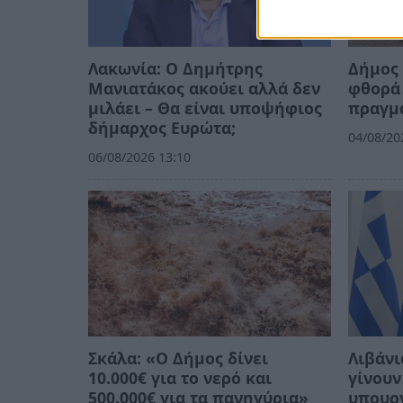
Λακωνία: Ο Δημήτρης
Δήμος 
Μανιατάκος ακούει αλλά δεν
φθορά 
μιλάει – Θα είναι υποψήφιος
πραγμ
δήμαρχος Ευρώτα;
04/08/20
06/08/2026 13:10
Σκάλα: «Ο Δήμος δίνει
Λιβάνι
10.000€ για το νερό και
γίνουν
500.000€ για τα πανηγύρια»
υπουργ