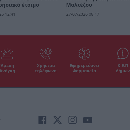
ρησιακά έτοιμο
Μαλτέζου
26 12:41
27/07/2026 08:17
Άμεση
Χρήσιμα
Εφημερεύοντα
Κ.Ε.Π
Ανάγκη
τηλέφωνα
Φαρμακεία
Δήμων
r