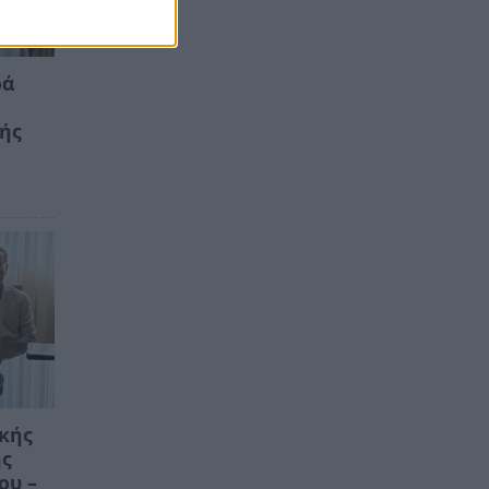
ρά
κής
ικής
ης
ου –