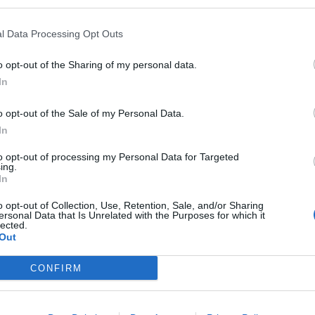
ελεύθερη βούληση έκαναν διαφορετικές επιλογές.
l Data Processing Opt Outs
νώνουν!
ί μεγάλο αίσθημα ευθύνης να συνεχίσω να
o opt-out of the Sharing of my personal data.
τελεσματικότητα και σεβασμό όπως έμαθα μέχρι
In
ας σε θέσεις και αξιώματα!»
o opt-out of the Sale of my Personal Data.
In
to opt-out of processing my Personal Data for Targeted
ing.
In
o opt-out of Collection, Use, Retention, Sale, and/or Sharing
ersonal Data that Is Unrelated with the Purposes for which it
lected.
Out
CONFIRM