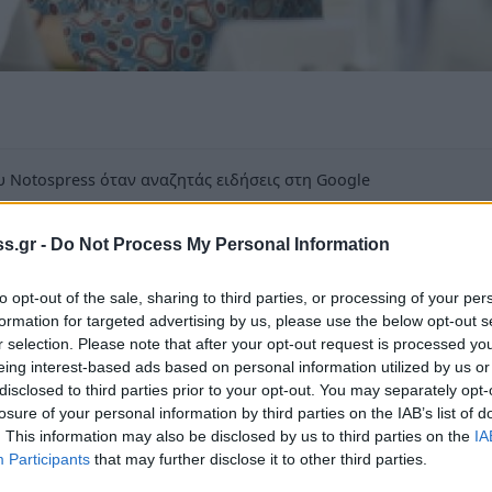
 Notospress όταν αναζητάς ειδήσεις στη Google
οσθήκη ως προτιμώμενη πηγή
τα αποτελέσματα της Google
s.gr -
Do Not Process My Personal Information
ώνουν!
to opt-out of the sale, sharing to third parties, or processing of your per
formation for targeted advertising by us, please use the below opt-out s
r selection. Please note that after your opt-out request is processed y
eing interest-based ads based on personal information utilized by us or
disclosed to third parties prior to your opt-out. You may separately opt-
losure of your personal information by third parties on the IAB’s list of
ς κ. Τζανετέα απευθύνει μήνυμα προς τους
. This information may also be disclosed by us to third parties on the
IA
Participants
that may further disclose it to other third parties.
ής μου όλους τους Λάκωνες που με τίμησαν με