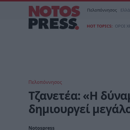
Πελοπόννησος
Ελλ
HOT TOPICS:
ΟΡΟΙ Χ
Πελοπόννησος
Τζανετέα: «Η δύνα
δημιουργεί μεγάλ
Notospress