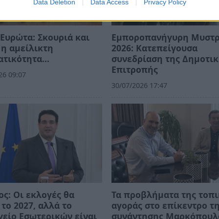
Data Deletion
Data Access
Privacy Policy
Ευρώτα: Σκουριά και
Εμποροπανήγυρη Μυστ
η αμείλικτη
2026: Κατεπείγουσα
ατικότητα…
συνεδρίαση της Δημοτι
Επιτροπής
26 09:07
30/07/2026 17:47
ος: Οι εκλογές θα
Τα προβλήματα της τοπ
 το 2027, αλλά το
αγοράς στο επίκεντρο τ
είο Εσωτερικών είναι
συνάντησης Μαρκόπουλ