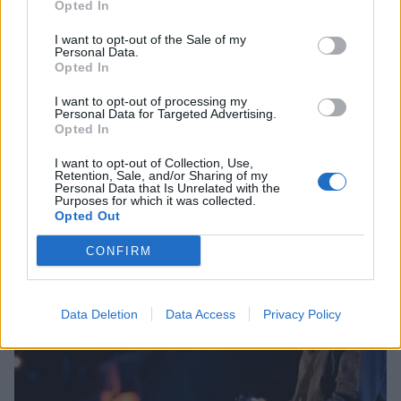
Opted In
I want to opt-out of the Sale of my
Personal Data.
Opted In
I want to opt-out of processing my
Personal Data for Targeted Advertising.
Opted In
Κορινθία: Παραδίδονται τρία σημαντικά έργα
προστασίας και ανάδειξης μνημείων
I want to opt-out of Collection, Use,
Retention, Sale, and/or Sharing of my
Personal Data that Is Unrelated with the
05/08/2026 19:22
Purposes for which it was collected.
Opted Out
CONFIRM
Data Deletion
Data Access
Privacy Policy