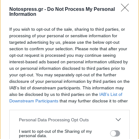
Notospress.gr -
Do Not Process My Personal
Information
If you wish to opt-out of the sale, sharing to third parties, or
processing of your personal or sensitive information for
targeted advertising by us, please use the below opt-out
section to confirm your selection. Please note that after your
opt-out request is processed you may continue seeing
interest-based ads based on personal information utilized by
Δυτική Μάνη: Συνεχίζονται οι
us or personal information disclosed to third parties prior to
your opt-out. You may separately opt-out of the further
προφεστιβαλικές δράσεις του 3ου Kardamili
disclosure of your personal information by third parties on the
Art Doc Festival
IAB’s list of downstream participants. This information may
05/08/2026 20:32
also be disclosed by us to third parties on the
IAB’s List of
Downstream Participants
that may further disclose it to other
third parties.
Personal Data Processing Opt Outs
I want to opt-out of the Sharing of my
personal data.