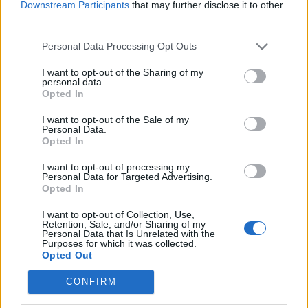
Downstream Participants
that may further disclose it to other
τον σχολικό εκφοβισμό
third parties.
05/08/2026 18:04
Personal Data Processing Opt Outs
I want to opt-out of the Sharing of my
personal data.
Opted In
I want to opt-out of the Sale of my
Personal Data.
Opted In
I want to opt-out of processing my
Personal Data for Targeted Advertising.
Opted In
I want to opt-out of Collection, Use,
Retention, Sale, and/or Sharing of my
Personal Data that Is Unrelated with the
Δυναμική και ανοδική πορεία για το Τμήμα
Purposes for which it was collected.
Opted Out
Ψηφιακών Συστημάτων στις Πανελλαδικές –
Δείτε γιατί
CONFIRM
25/07/2026 09:07