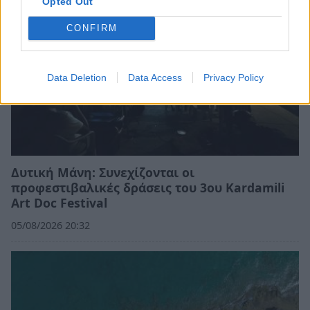
Opted Out
CONFIRM
Data Deletion
Data Access
Privacy Policy
Δυτική Μάνη: Συνεχίζονται οι
προφεστιβαλικές δράσεις του 3ου Kardamili
Art Doc Festival
05/08/2026 20:32