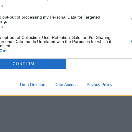
 να παίρνουν μέτρα αυτοπροστασίας και να
In
ιδιαιτέρως πλησίον των ακτών.
to opt-out of processing my Personal Data for Targeted
ing.
 κτηνοτρόφους, μελισσοκόμους και σε όσους
In
αιθρο να αποφύγουν ενέργειες και εργασίες
o opt-out of Collection, Use, Retention, Sale, and/or Sharing
σωματική τους ακεραιότητα .
ersonal Data that Is Unrelated with the Purposes for which it
lected.
Out
CONFIRM
Data Deletion
Data Access
Privacy Policy