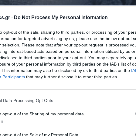
s.gr -
Do Not Process My Personal Information
to opt-out of the sale, sharing to third parties, or processing of your per
formation for targeted advertising by us, please use the below opt-out s
r selection. Please note that after your opt-out request is processed y
 Notospress όταν αναζητάς ειδήσεις στη Google
eing interest-based ads based on personal information utilized by us or
disclosed to third parties prior to your opt-out. You may separately opt-
οσθήκη ως προτιμώμενη πηγή
losure of your personal information by third parties on the IAB’s list of
τα αποτελέσματα της Google
. This information may also be disclosed by us to third parties on the
IA
Participants
that may further disclose it to other third parties.
l Data Processing Opt Outs
ας των φαινόμενων σύμφωνα με το έκτακτο
o opt-out of the Sharing of my personal data.
Κ καθώς και το ιδιαίτερο προειδοποιητικό
In
φερειακή Ενότητα Λακωνίας εφιστά στους
o opt-out of the Sale of my Personal Data.