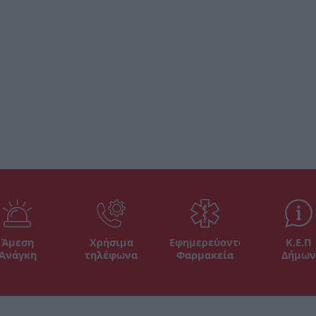
Άμεση
Χρήσιμα
Εφημερεύοντα
Κ.Ε.Π
Ανάγκη
τηλέφωνα
Φαρμακεία
Δήμων