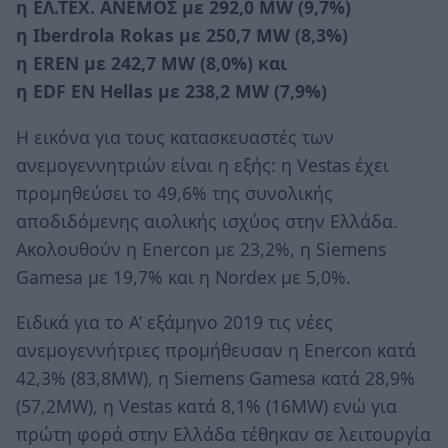
η ΕΛ.ΤΕΧ. ΑΝΕΜΟΣ με 292,0 MW (9,7%)
η Iberdrola Rokas με 250,7 MW (8,3%)
η EREN με 242,7 MW (8,0%) και
η EDF ΕΝ Hellas με 238,2 MW (7,9%)
H εικόνα για τους κατασκευαστές των
ανεμογεννητριών είναι η εξής: η Vestas έχει
προμηθεύσει το 49,6% της συνολικής
αποδιδόμενης αιολικής ισχύος στην Ελλάδα.
Ακολουθούν η Enercon με 23,2%, η Siemens
Gamesa με 19,7% και η Nordex με 5,0%.
Ειδικά για το Α’ εξάμηνο 2019 τις νέες
ανεμογεννήτριες προμήθευσαν η Enercon κατά
42,3% (83,8MW), η Siemens Gamesa κατά 28,9%
(57,2ΜW), η Vestas κατά 8,1% (16ΜW) ενώ για
πρώτη φορά στην Ελλάδα τέθηκαν σε λειτουργία