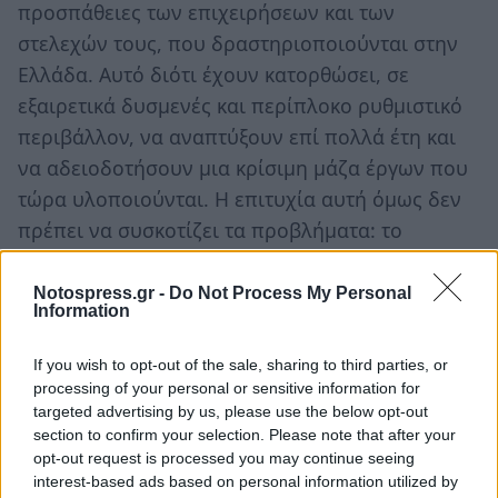
προσπάθειες των επιχειρήσεων και των
στελεχών τους, που δραστηριοποιούνται στην
Ελλάδα. Αυτό διότι έχουν κατορθώσει, σε
εξαιρετικά δυσμενές και περίπλοκο ρυθμιστικό
περιβάλλον, να αναπτύξουν επί πολλά έτη και
να αδειοδοτήσουν μια κρίσιμη μάζα έργων που
τώρα υλοποιούνται. Η επιτυχία αυτή όμως δεν
πρέπει να συσκοτίζει τα προβλήματα: το
πλαίσιο στην Ελλάδα -όσον αφορά πρωτίστως
την αδειοδότηση μετά την άδεια παραγωγής-
Notospress.gr -
Do Not Process My Personal
Information
παραμένει αναποτελεσματικό όπως άλλωστε
αναδεικνύεται από τον μειωμένο ανταγωνισμό
If you wish to opt-out of the sale, sharing to third parties, or
και την μη κάλυψη της ισχύος που
processing of your personal or sensitive information for
targeted advertising by us, please use the below opt-out
προκηρύσσεται στους διαγωνισμούς Α.Π.Ε.
section to confirm your selection. Please note that after your
opt-out request is processed you may continue seeing
Η γεωγραφική κατανομή της αιολικής ισχύος, 30
interest-based ads based on personal information utilized by