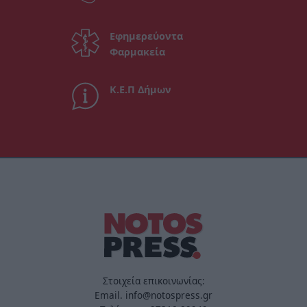
Εφημερεύοντα
Φαρμακεία
Κ.Ε.Π Δήμων
Στοιχεία επικοινωνίας:
Email. info@notospress.gr