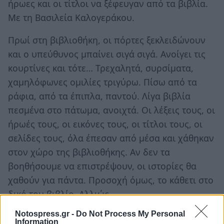
ήρωες και οι τίτλοι να ξέφευγαν από τα βιβλία.
Με τη Βασιλεία Καλογεράκου.
Πρωί στη βιβλιοθήκη, οι πόρτες ξεκλειδώνουν
και ο υπεύθυνος μπαίνει σιγά σιγά. Ανοίγει τις
κουρτίνες και τότε… Τρεχαλητά, συρσίματα,
χαμηλόφωνες ομιλίες τριγύρω. Πίσω από τα
ράφια, από τα έπιπλα, παντού. Λίγα βιβλία
πεσμένα στο πάτωμα, ανοιχτά. Οι λέξεις τους, οι
ήρωές τους, οι εικόνες τους, οι τίτλοι τους, οι
σελίδες τους, όλα έπεσαν από μέσα και χάθηκαν
στον χώρο της βιβλιοθήκης. Αν δεν τα
βοηθήσουμε να επιστρέψουν, οι ιστορίες θα
χαθούν για πάντα. Προσοχή όμως, το κάθετι στο
δικό του βιβλίο. Αλλιώς...
Notospress.gr -
Do Not Process My Personal
Information