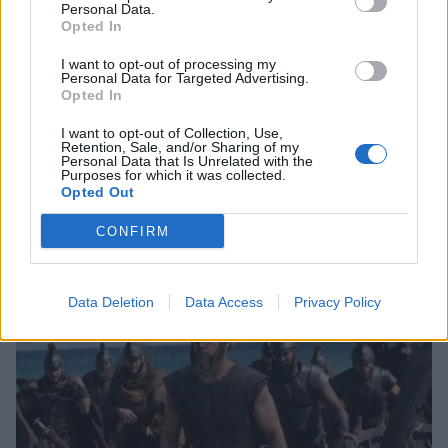
Personal Data.
Opted In
I want to opt-out of processing my
Personal Data for Targeted Advertising.
Opted In
I want to opt-out of Collection, Use,
Retention, Sale, and/or Sharing of my
Personal Data that Is Unrelated with the
Purposes for which it was collected.
Τι προβάλλουν τα Cinema σε επτά πόλεις της
Opted Out
Πελοποννήσου
CONFIRM
06/08/2026 15:12
Data Deletion
Data Access
Privacy Policy