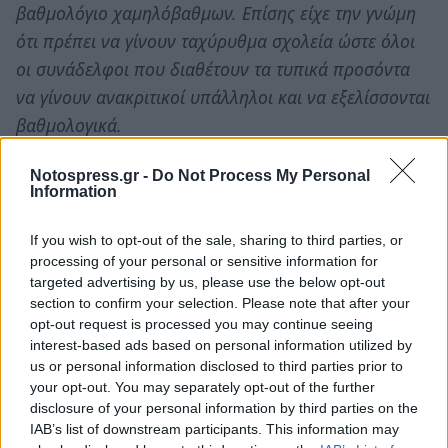
βαθμολόγιο χαμηλόβαθμων. Επίσης είχε την γνώμη
ότι πρέπει να γίνουν ταχύρυθμα σχολεία ώστε όλοι
οι συνάδελφοι που διαθέτουν τα τυπικά προσόντα
να γίνουν ανακριτικοί υπάλληλοι και να εξελίσσονται
βαθμολογικά.
Από την πλευρά της ΕΥΠΣ Λακωνίας πιστεύουμε ότι η
Notospress.gr -
Do Not Process My Personal
Information
συνάντηση ήταν γόνιμη, ουσιαστική και σε κλίμα
συνεργασίας.
If you wish to opt-out of the sale, sharing to third parties, or
Η Ε.Υ.Π.Σ. Λακωνίας θα συνεχίσει δυναμικά».
processing of your personal or sensitive information for
targeted advertising by us, please use the below opt-out
section to confirm your selection. Please note that after your
opt-out request is processed you may continue seeing
TAGS:
ΠΕΡΙΒΑΛΛΟΝ
interest-based ads based on personal information utilized by
us or personal information disclosed to third parties prior to
your opt-out. You may separately opt-out of the further
disclosure of your personal information by third parties on the
IAB’s list of downstream participants. This information may