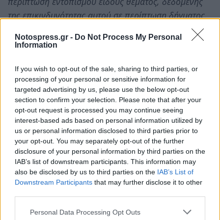
περίπτωση εντοπισμού είδους θέματος, δεδομένης
της επικινδυνότητας αυτού σε περίπτωση δήγματος.
Σε κάθε περίπτωση εντοπισμού του, παρακαλούμε
Notospress.gr -
Do Not Process My Personal
όπως ενημερώσετε σχετικά τη Λιμενική Αρχή Κω».
Information
If you wish to opt-out of the sale, sharing to third parties, or
processing of your personal or sensitive information for
TAGS:
ΕΚΤΑΚΤΟ
targeted advertising by us, please use the below opt-out
section to confirm your selection. Please note that after your
opt-out request is processed you may continue seeing
interest-based ads based on personal information utilized by
us or personal information disclosed to third parties prior to
your opt-out. You may separately opt-out of the further
disclosure of your personal information by third parties on the
IAB’s list of downstream participants. This information may
also be disclosed by us to third parties on the
IAB’s List of
Downstream Participants
that may further disclose it to other
third parties.
Personal Data Processing Opt Outs