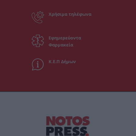
Χρήσιμα τηλέφωνα
Εφημερεύοντα
Φαρμακεία
Κ.Ε.Π Δήμων