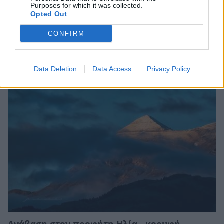
Purposes for which it was collected.
Opted Out
CONFIRM
Ο Όλυμπος ανακηρύχθηκε Μνημείο
Παγκόσμιας Κληρονομιάς της UNESCO
26/07/2026 10:53
Data Deletion
Data Access
Privacy Policy
Ανάβαση στον προφήτη Ηλία - κορυφή