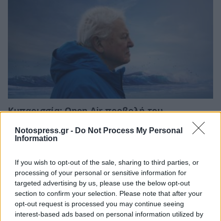
Κυπαρισσία: Open Air προβολή του
βραβευμένου ντοκιμαντέρ «Ocean with David
Attenborough»
Notospress.gr -
Do Not Process My Personal
Information
04/08/2026 11:36
If you wish to opt-out of the sale, sharing to third parties, or
processing of your personal or sensitive information for
targeted advertising by us, please use the below opt-out
section to confirm your selection. Please note that after your
opt-out request is processed you may continue seeing
interest-based ads based on personal information utilized by