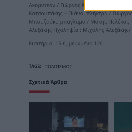
Ακορντεόν / Γιώργος Κατσίκας – Τύμπαν
Κατσουπάκης – Πιάνο, πλήκτρα / Γιώργο
Μπουζούκι, μπαγλαμά / Μάκης Πελέκας 
Αλεξάκης Ηχοληψία : Μιχάλης Αλεξάκης/
Εισιτήρια: 15 €, μειωμένο 12€
TAGS:
ΠΟΛΙΤΙΣΜΟΣ
Σχετικά Άρθρα