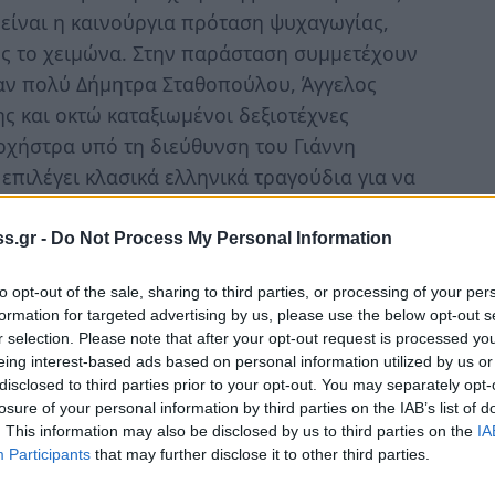
 είναι η καινούργια πρόταση ψυχαγωγίας,
ος το χειμώνα. Στην παράσταση συμμετέχουν
καν πολύ Δήμητρα Σταθοπούλου, Άγγελος
ς και οκτώ καταξιωμένοι δεξιοτέχνες
ρχήστρα υπό τη διεύθυνση του Γιάννη
πιλέγει κλασικά ελληνικά τραγούδια για να
ηνικής διασκέδασης με χιούμορ και
νες εποχές του ελληνικού τραγουδιού. Αυτό
s.gr -
Do Not Process My Personal Information
ί σκηνής, ξεκινάει από τον Σουγιούλ και τον
to opt-out of the sale, sharing to third parties, or processing of your per
άρη, τον Χιώτη, τον Ζαμπέτα, τον
formation for targeted advertising by us, please use the below opt-out s
ής Μιχαηλίδης αναφέρει χαρακτηριστικά: «Η
r selection. Please note that after your opt-out request is processed y
σμικό κέντρο της δεκαετίας του ’60. Το
eing interest-based ads based on personal information utilized by us or
disclosed to third parties prior to your opt-out. You may separately opt-
ι το βαριετέ. Ο βασικός κορμός του
losure of your personal information by third parties on the IAB’s list of
κά τραγούδια. Είναι μία παράσταση
. This information may also be disclosed by us to third parties on the
IA
αν ένα καθαρόαιμο ελληνικό γλέντι. Είναι
Participants
that may further disclose it to other third parties.
ατρικότητας» . «Τα κομμάτια που λέμε είναι