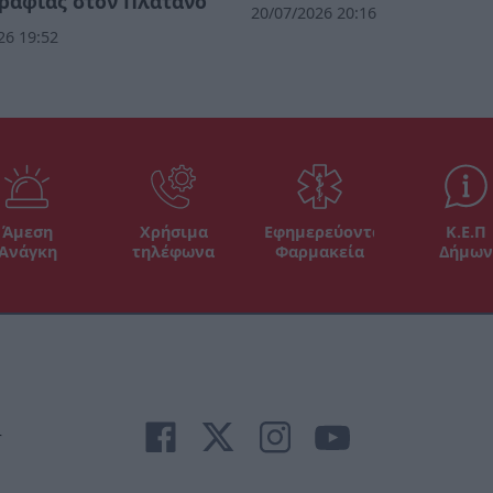
ραφίας στον Πλάτανο
20/07/2026 20:16
26 19:52
Άμεση
Χρήσιμα
Εφημερεύοντα
Κ.Ε.Π
Ανάγκη
τηλέφωνα
Φαρμακεία
Δήμων
r