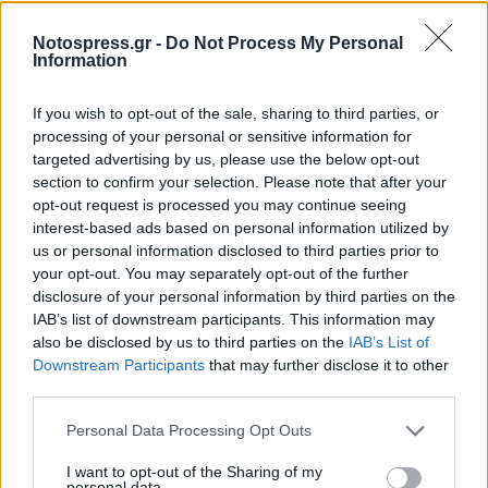
Δώστε σαφείς πληροφορίες για την τοποθεσία
Notospress.gr -
Do Not Process My Personal
και το ακριβές σημείο που βρίσκεστε,
Information
καθώς και πληροφορίες για τη συγκεκριμένη
θέση που βλέπετε πυρκαγιά.
If you wish to opt-out of the sale, sharing to third parties, or
processing of your personal or sensitive information for
Περιγράψτε το είδος της βλάστησης που
targeted advertising by us, please use the below opt-out
καίγεται.
section to confirm your selection. Please note that after your
Προσδιορίστε την κατεύθυνση της πυρκαγιάς.
opt-out request is processed you may continue seeing
interest-based ads based on personal information utilized by
us or personal information disclosed to third parties prior to
Για περισσότερες πληροφορίες και οδηγίες
your opt-out. You may separately opt-out of the further
αυτοπροστασίας από τους κινδύνους των
disclosure of your personal information by third parties on the
δασικών πυρκαγιών, οι πολίτες μπορούν να
IAB’s list of downstream participants. This information may
also be disclosed by us to third parties on the
IAB’s List of
επισκεφθούν την ιστοσελίδα της Γενικής
Downstream Participants
that may further disclose it to other
Γραμματείας Πολιτικής Προστασίας στην
third parties.
ηλεκτρονική διεύθυνση www.civilprotection.gr
Personal Data Processing Opt Outs
και στην ιστοσελίδα του Δήμου www.e-patras.gr
I want to opt-out of the Sharing of my
personal data.