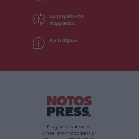
Εφημερεύοντα
Φαρμακεία
Κ.Ε.Π Δήμων
Στοιχεία επικοινωνίας:
Email. info@notospress.gr