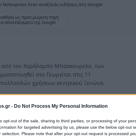
 Notospress όταν αναζητάς ειδήσεις στη Google
οσθήκη ως προτιμώμενη πηγή
τα αποτελέσματα της Google
η από τον Χαράλαμπο Μπασκουρελο, των
ματοποιηθεί στο Γεωργίτσι στις 11
 πολλαπλών χρήσεων κεντρικού Ξενώνα.
σισμένο σε συνταγές μανιταριών.
ασκουρέλου στο notospress.gr
s.gr -
Do Not Process My Personal Information
to opt-out of the sale, sharing to third parties, or processing of your per
formation for targeted advertising by us, please use the below opt-out s
r selection. Please note that after your opt-out request is processed y