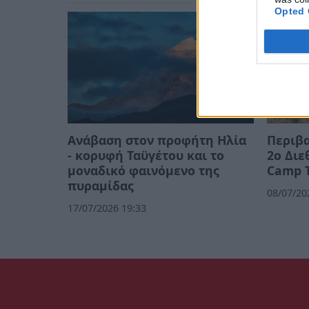
Opted 
Ανάβαση στον προφήτη Ηλία
Περιβα
- κορυφή Ταϋγέτου και το
2ο Διε
μοναδικό φαινόμενο της
Camp 
πυραμίδας
08/07/20
17/07/2026 19:33