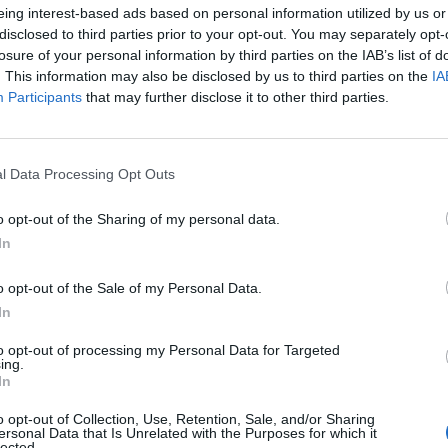
eing interest-based ads based on personal information utilized by us or
disclosed to third parties prior to your opt-out. You may separately opt-
losure of your personal information by third parties on the IAB’s list of
. This information may also be disclosed by us to third parties on the
IA
Participants
that may further disclose it to other third parties.
l Data Processing Opt Outs
o opt-out of the Sharing of my personal data.
In
o opt-out of the Sale of my Personal Data.
In
σμός Ευρωπαϊκής γης ή
Ο Όλυμπος ανακηρύχθη
σμός της ζωής
Μνημείο Παγκόσμιας
to opt-out of processing my Personal Data for Targeted
ing.
Κληρονομιάς της UNESC
In
26 08:59
26/07/2026 10:53
o opt-out of Collection, Use, Retention, Sale, and/or Sharing
ersonal Data that Is Unrelated with the Purposes for which it
lected.