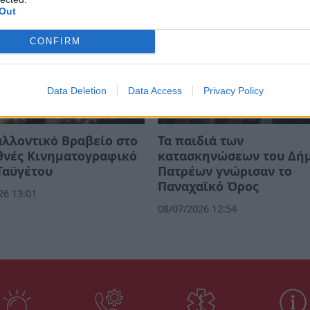
Out
CONFIRM
Data Deletion
Data Access
Privacy Policy
λλοντικό Βραβείο στο
Τα παιδιά των
θνές Κινηματογραφικό
κατασκηνώσεων του Δή
Ταϋγέτου
Πατρέων γνώρισαν το
Παναχαϊκό Όρος
26 13:01
08/07/2026 12:54