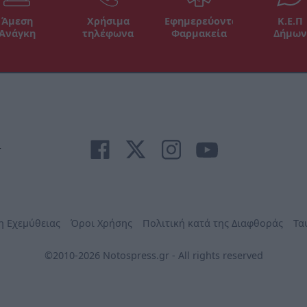
Άμεση
Χρήσιμα
Εφημερεύοντα
Κ.Ε.Π
Ανάγκη
τηλέφωνα
Φαρμακεία
Δήμων
r
η Εχεμύθειας
Όροι Χρήσης
Πολιτική κατά της Διαφθοράς
Τα
©2010-2026 Notospress.gr - All rights reserved