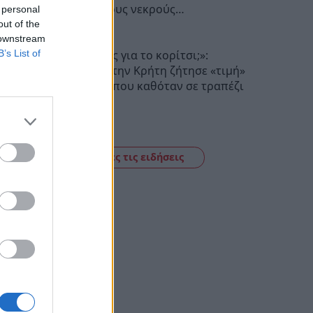
Σεβασμό στους νεκρούς…
 personal
out of the
20:17
 downstream
B’s List of
«Πόσα θέλεις για το κορίτσι;»:
Τουρίστας στην Κρήτη ζήτησε «τιμή»
για ανήλικη που καθόταν σε τραπέζι
επιχείρησης
19:56
Δείτε όλες τις ειδήσεις
κε
O