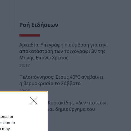
Ροή Ειδήσεων
Αρκαδία: Υπεγράφη η σύμβαση για την
αποκατάσταση των τοιχογραφιών της
Μονής Επάνω Χρέπας
22:17
Πελοπόννησος: Στους 40°C ανεβαίνει
η θερμοκρασία το Σάββατο
22:06
Βλαδίμηρος Κυριακίδης: «Δεν πιστεύω
στον Θεό, είναι δημιούργημα του
ανθρώπου»
sonal or
ection to
20:41
ou may