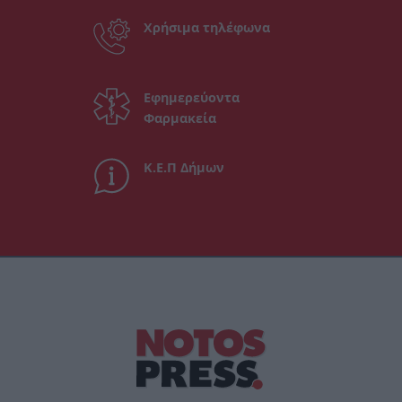
Χρήσιμα τηλέφωνα
Εφημερεύοντα
Φαρμακεία
Κ.Ε.Π Δήμων