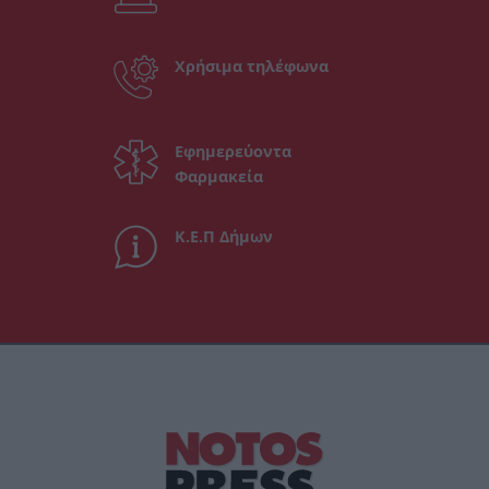
Χρήσιμα τηλέφωνα
Εφημερεύοντα
Φαρμακεία
Κ.Ε.Π Δήμων