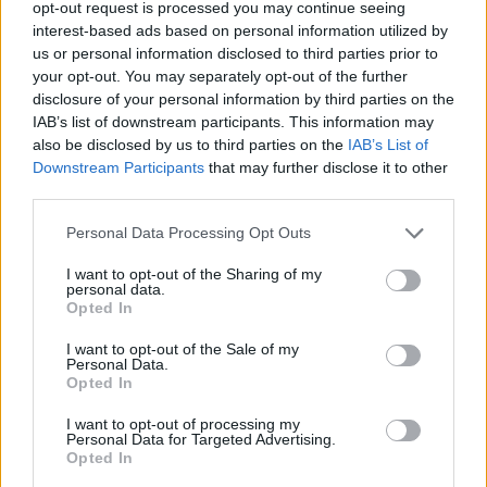
opt-out request is processed you may continue seeing
κωλύματός του, αναπληρώνει στα καθήκοντά
interest-based ads based on personal information utilized by
us or personal information disclosed to third parties prior to
του ο Αντιδήμαρχος κ. Σχοινοχωρίτης
your opt-out. You may separately opt-out of the further
Παναγιώτης και σε περίπτωση απουσίας ή
disclosure of your personal information by third parties on the
κωλύματος του κ. Σχοινοχωρίτη Παναγιώτη, την
IAB’s list of downstream participants. This information may
also be disclosed by us to third parties on the
IAB’s List of
αρμοδιότητα αυτή, θα ασκεί ο Αντιδήμαρχος κ.
Downstream Participants
that may further disclose it to other
Κρίγγος Δημήτριος.
third parties.
Personal Data Processing Opt Outs
Επιπλέον στο επόμενο Δημοτικό Συμβούλιο θα
I want to opt-out of the Sharing of my
προταθούν από τον Δήμαρχο Άργους Μυκηνών
personal data.
Opted In
για τις θέσεις Προέδρων & Αντιπροέδρων των
Νομικών Προσώπων Δημοσίου και Ιδιωτικού
I want to opt-out of the Sale of my
Personal Data.
Δικαίου οι εξής:
Opted In
I want to opt-out of processing my
ΝΠΔΔ ΚΟΙΝΩΝΙΚΗ ΜΕΡΙΜΝΑ ΚΑΙ ΑΘΛΗΤΙΣΜΟΣ
Personal Data for Targeted Advertising.
Πρόεδρος: Νώτης Ιωάννης
Opted In