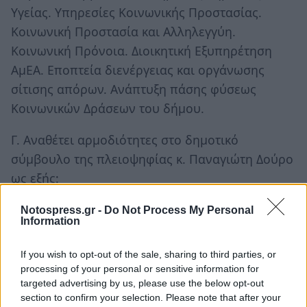
Υγείας. Υπηρεσίες Κοινωνικής Προστασίας.
Κοινωνική Προστασία και Αλληλεγγύη.
Κοινωνική Πρόνοια. Διοικητική Εξυπηρέτηση
ΑμΕΑ. Εποπτεία διενέργειας και οργάνωσης
σίτισης απόρων. Ανάπτυξη πάσης φύσεως
Κοινωνικών Δράσεων του δήμου.
Γ. Αναθέτει αρμοδιότητες στο δημοτικό
σύμβουλο της πλειοψηφίας κ. Παναγιώτη Δούρο
ως εξής:
Την ευθύνη λειτουργίας του Τμήματος
Notospress.gr -
Do Not Process My Personal
Υπαίθριου και Στάσιμου Εμπορίου της
Information
Διεύθυνσης Οικονομικών Υπηρεσιών και Τοπικής
Οικονομικής Ανάπτυξης. Υπογραφή χορήγησης
If you wish to opt-out of the sale, sharing to third parties, or
processing of your personal or sensitive information for
αδειών και βεβαιώσεων λαϊκών αγορών.
targeted advertising by us, please use the below opt-out
section to confirm your selection. Please note that after your
Δ. Τον κ. Δήμαρχο σε περίπτωση απουσίας ή