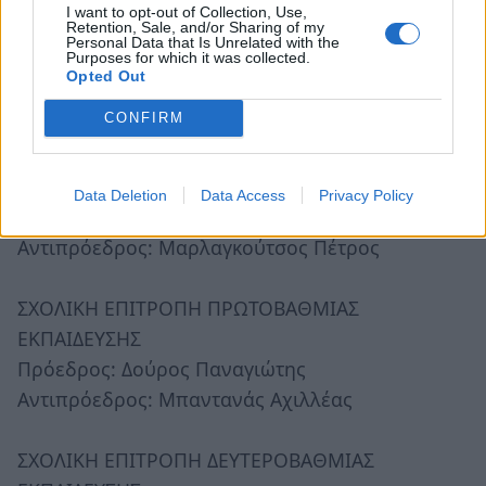
Αντιπρόεδρος: Ρέσκος Παναγιώτης - Μάριος
I want to opt-out of Collection, Use,
Retention, Sale, and/or Sharing of my
Personal Data that Is Unrelated with the
Purposes for which it was collected.
ΝΠΙΔ ΚΕΔΑΜ
Opted Out
Πρόεδρος: Διολίτσης Πέτρος
CONFIRM
Αντιπρόεδρος: Δήμα - Πετροπούλου Ελισάβετ
ΔΕΥΑΡΜ
Data Deletion
Data Access
Privacy Policy
Πρόεδρος: Σκούφης Παναγιώτης
Αντιπρόεδρος: Μαρλαγκούτσος Πέτρος
ΣΧΟΛΙΚΗ ΕΠΙΤΡΟΠΗ ΠΡΩΤΟΒΑΘΜΙΑΣ
ΕΚΠΑΙΔΕΥΣΗΣ
Πρόεδρος: Δούρος Παναγιώτης
Αντιπρόεδρος: Μπαντανάς Αχιλλέας
ΣΧΟΛΙΚΗ ΕΠΙΤΡΟΠΗ ΔΕΥΤΕΡΟΒΑΘΜΙΑΣ