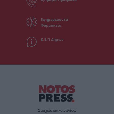
Εφημερεύοντα
Φαρμακεία
Κ.Ε.Π Δήμων
Στοιχεία επικοινωνίας: