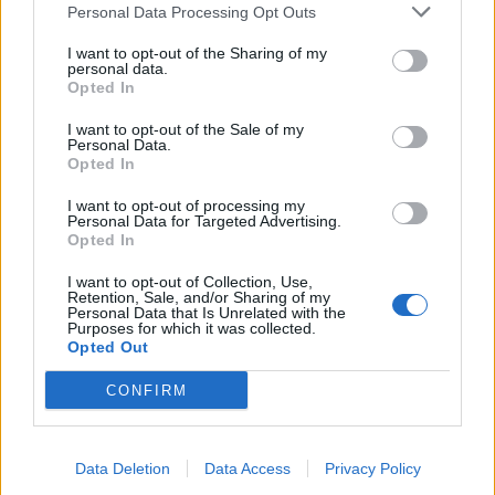
Personal Data Processing Opt Outs
I want to opt-out of the Sharing of my
personal data.
Opted In
I want to opt-out of the Sale of my
Personal Data.
Opted In
I want to opt-out of processing my
Personal Data for Targeted Advertising.
Opted In
I want to opt-out of Collection, Use,
Retention, Sale, and/or Sharing of my
Personal Data that Is Unrelated with the
Λακωνία: Ο Δημήτρης Μανιατάκος ακούει
Purposes for which it was collected.
αλλά δεν μιλάει – Θα είναι υποψήφιος
Opted Out
δήμαρχος Ευρώτα;
CONFIRM
06/08/2026 13:10
Data Deletion
Data Access
Privacy Policy