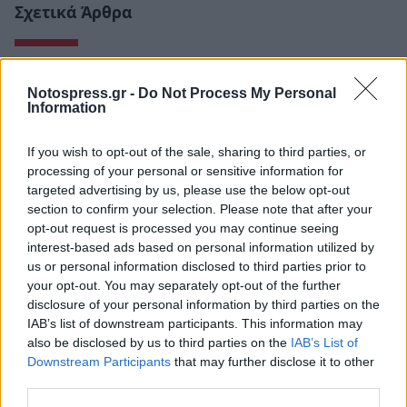
Σχετικά Άρθρα
Notospress.gr -
Do Not Process My Personal
Information
If you wish to opt-out of the sale, sharing to third parties, or
processing of your personal or sensitive information for
targeted advertising by us, please use the below opt-out
section to confirm your selection. Please note that after your
opt-out request is processed you may continue seeing
interest-based ads based on personal information utilized by
us or personal information disclosed to third parties prior to
your opt-out. You may separately opt-out of the further
disclosure of your personal information by third parties on the
Ανδρεάκος: «Δεν με ενδιαφέρει το πολιτικό
IAB’s list of downstream participants. This information may
κόστος αλλά να υπάρχει νερό σήμερα, αύριο
also be disclosed by us to third parties on the
IAB’s List of
και στο μέλλον»
Downstream Participants
that may further disclose it to other
third parties.
08/08/2026 08:38