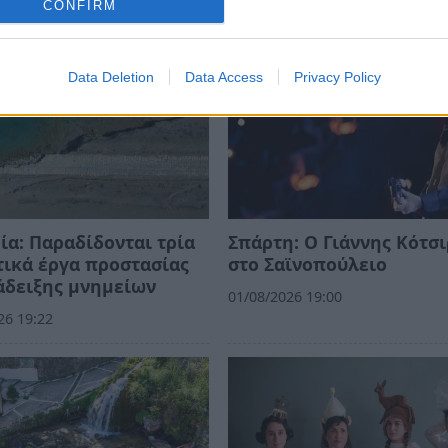
CONFIRM
Data Deletion
Data Access
Privacy Policy
ία: Παραδίδονται τρία
Σπάρτη: Ο Γιάννης Κότσ
ικά έργα προστασίας
στο Σαϊνοπούλειο
άδειξης μνημείων
01/08/2026 19:00
26 19:22