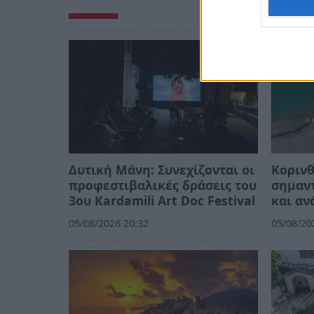
Δυτική Μάνη: Συνεχίζονται οι
Κορινθ
προφεστιβαλικές δράσεις του
σημαντ
3ου Kardamili Art Doc Festival
και αν
05/08/2026 20:32
05/08/20