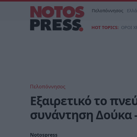
Πελοπόννησος
Ελλ
HOT TOPICS:
ΟΡΟΙ Χ
Πελοπόννησος
Εξαιρετικό το πνε
συνάντηση Δούκα 
Notospress