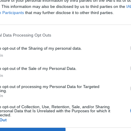
ό κλίμα σύμφωνα με όσα είπε στο
losure of your personal information by third parties on the IAB’s list of
. This information may also be disclosed by us to third parties on the
IA
Η συνάντηση πήγε πάρα πολύ καλά, το πνεύμα
Participants
that may further disclose it to other third parties.
ρήσουμε προς την κατεύθυνση που έχει ήδη
l Data Processing Opt Outs
 γίνουν προς αυτή την κατεύθυνση ο κύριος
 Ρέντσο Πιάνο, του διακεκριμένου αρχιτέκτονα,
o opt-out of the Sharing of my personal data.
εί να γίνει κάτι σπουδαίο και θα προχωρήσουμε
In
ι το Υπουργείου Πολιτισμού και Αθλητισμού σε
o opt-out of the Sale of my Personal Data.
και Ενέργειας. Γενικά ήταν μια πολύ καλή η
In
».
to opt-out of processing my Personal Data for Targeted
ing.
In
Ο ΑΡΧΑΙΟΛΟΓΙΚΟ ΜΟΥΣΕΙΟ ΣΠΑΡΤΗΣ
o opt-out of Collection, Use, Retention, Sale, and/or Sharing
ersonal Data that Is Unrelated with the Purposes for which it
ΠΟΛΙΤΙΣΜΟΣ
lected.
Out