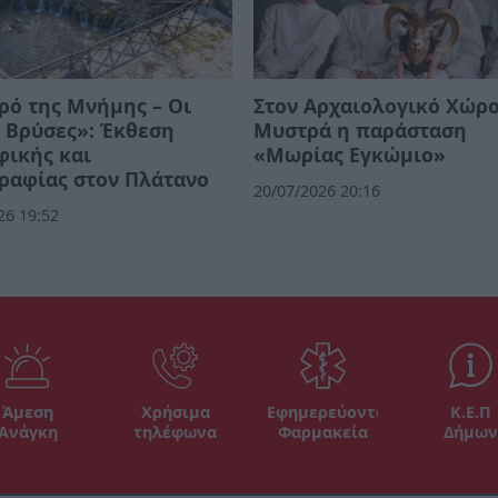
ρό της Μνήμης – Οι
Στον Αρχαιολογικό Χώρο
 Βρύσες»: Έκθεση
Μυστρά η παράσταση
φικής και
«Μωρίας Εγκώμιο»
ραφίας στον Πλάτανο
20/07/2026 20:16
26 19:52
Άμεση
Χρήσιμα
Εφημερεύοντα
Κ.Ε.Π
Ανάγκη
τηλέφωνα
Φαρμακεία
Δήμων