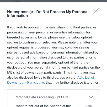
που θέλουν λούστρο για τα παπούτσια τους και
μάλιστα στη γωνιά που κάποτε μύριζε βερνίκι…
Notospress.gr -
Do Not Process My Personal
Ο Γιώργος «έφυγε» και μαζί χάθηκε και το
Information
«καημένο» όπως έλεγε το ταίρι του…
If you wish to opt-out of the sale, sharing to third parties, or
Γραφική φιγούρα της άστεγης Σπάρτης από το
processing of your personal or sensitive information for
φωτογραφικό αρχείο του notospress.gr.
targeted advertising by us, please use the below opt-out
ΝοtosFlashBack
section to confirm your selection. Please note that after your
opt-out request is processed you may continue seeing
interest-based ads based on personal information utilized by
us or personal information disclosed to third parties prior to
your opt-out. You may separately opt-out of the further
disclosure of your personal information by third parties on the
IAB’s list of downstream participants. This information may
also be disclosed by us to third parties on the
IAB’s List of
Downstream Participants
that may further disclose it to other
third parties.
Personal Data Processing Opt Outs
I want to opt-out of the Sharing of my