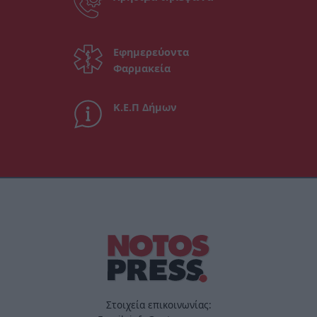
Εφημερεύοντα
Φαρμακεία
Κ.Ε.Π Δήμων
Στοιχεία επικοινωνίας: