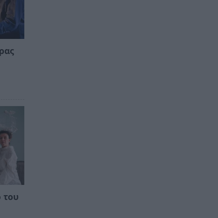
ιρας
 του