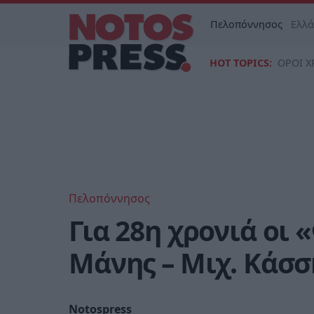
Πελοπόννησος
Ελλ
HOT TOPICS:
ΟΡΟΙ Χ
Πελοπόννησος
Για 28η χρονιά οι
Μάνης – Μιχ. Κάσσ
Notospress