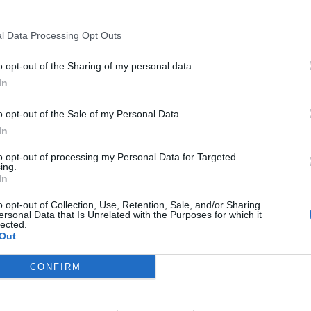
πλιο
l Data Processing Opt Outs
 Προβολή ντοκιμαντέρ «Αρχαίο Όστρακο»
o opt-out of the Sharing of my personal data.
In
θεση «Ρήγας και επανάσταση»
o opt-out of the Sale of my Personal Data.
– Η Ιερή Γη των Μύθων
In
 Μύθοι και αλήθειες για την Ελληνική
to opt-out of processing my Personal Data for Targeted
ing.
In
o opt-out of Collection, Use, Retention, Sale, and/or Sharing
θέατρο…
ersonal Data that Is Unrelated with the Purposes for which it
lected.
Out
νήμη της Δώρας Κάσση
CONFIRM
ι θέατρο…
ς – Πως μέσα από μια απόδειξη του Ευκλείδη,