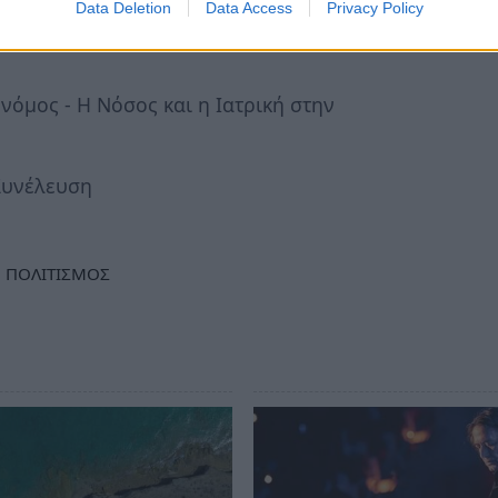
Data Deletion
Data Access
Privacy Policy
ρίβειας της τεχνολογίας, της παιδαγωγικής
όμος - Η Νόσος και η Ιατρική στην
Συνέλευση
ΠΟΛΙΤΙΣΜΟΣ