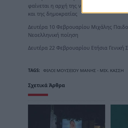
φαίνεται η αρχή της νέας εποχής, της ακ
και της δημοκρατίας
Δευτέρα 10 Φεβρουαρίου Μιχάλης Παιδον
Νεοελληνική ποίηση
Δευτέρα 22 Φεβρουαρίου Ετήσια Γενική 
TAGS:
ΦΙΛΟΙ ΜΟΥΣΕΙΟΥ ΜΑΝΗΣ - ΜΙΧ. ΚΑΣΣΗ
Σχετικά Άρθρα