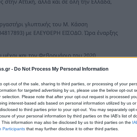
 στην Αττική, αλλά και σε όλη την Ελλάδα,
ργαστήρι γλυπτικής του Μ. Κάσση
104817893) με ΕΛΕΥΘΕΡΗ ΕΙΣΟΔΟ. Ώρα έναρξης
 μέχρι και τον Φεβρουάριο του 2020.
 Άνθρωπος και Τέχνη
s.gr -
Do Not Process My Personal Information
κθεση της συλλογής Μάνου Κατράκη στη
to opt-out of the sale, sharing to third parties, or processing of your per
formation for targeted advertising by us, please use the below opt-out s
r selection. Please note that after your opt-out request is processed y
eing interest-based ads based on personal information utilized by us or
υλος - Η Ομηρική Λακεδαίμονα είναι η
disclosed to third parties prior to your opt-out. You may separately opt-
losure of your personal information by third parties on the IAB’s list of
. This information may also be disclosed by us to third parties on the
IA
ο
υερ - Η αναγέννηση της Σπάρτης τον 1
Participants
that may further disclose it to other third parties.