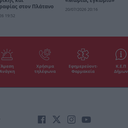
φικής και
«Μωρίας Εγκώμιο»
ραφίας στον Πλάτανο
20/07/2026 20:16
26 19:52
Άμεση
Χρήσιμα
Εφημερεύοντα
Κ.Ε.Π
Ανάγκη
τηλέφωνα
Φαρμακεία
Δήμων
r