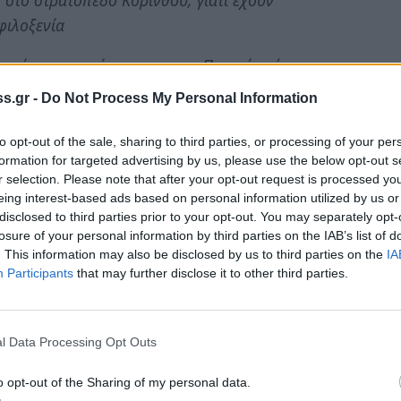
φιλοξενία
πικών κοινωνιών μας και της Περιφέρειάς μας για
αστικής στήριξης στους μετανάστες / πρόσφυγες
s.gr -
Do Not Process My Personal Information
ένη Εθνική Πολιτική.
to opt-out of the sale, sharing to third parties, or processing of your per
formation for targeted advertising by us, please use the below opt-out s
r selection. Please note that after your opt-out request is processed y
υλίου του Δήμου Κορινθίων,το οποίο έχει ως
eing interest-based ads based on personal information utilized by us or
disclosed to third parties prior to your opt-out. You may separately opt-
losure of your personal information by third parties on the IAB’s list of
. This information may also be disclosed by us to third parties on the
IA
Participants
that may further disclose it to other third parties.
 σε έκτακτη συνεδρίασή του την 1η Σεπτεμβρίου
πλειοψηφία {(28)θετικοί ψήφοι έναντι (1)} στην
l Data Processing Opt Outs
άτησης μεταναστών Κορίνθου σε ανοιχτού τύπου
οξενουμένων οι οποίοι θα διαβιούν αναγκαστικά
o opt-out of the Sharing of my personal data.