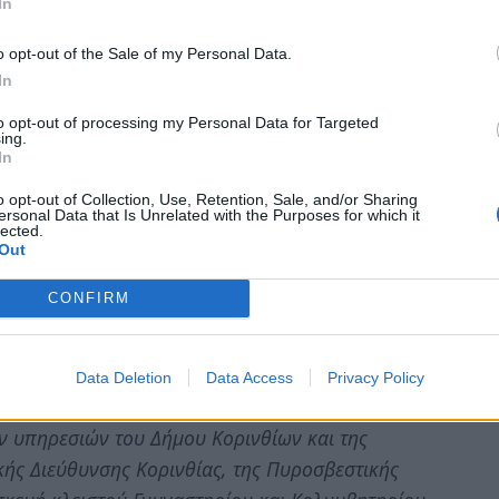
υγιεινής απαράδεκτες.
In
σιμοποιηθεί το στρατόπεδο του 6ου Συντάγματος
o opt-out of the Sale of my Personal Data.
In
ικό ιστό και έναντι του αθλητικού κέντρου της
 οποίο δεν περιλαμβάνεται στο Ελληνικό Σχέδιο
to opt-out of processing my Personal Data for Targeted
ing.
» που υποβλήθηκε για χρηματοδότηση στην
In
ρισή της, λαμβανομένων τότε υπ΄ όψιν των άνω
o opt-out of Collection, Use, Retention, Sale, and/or Sharing
ersonal Data that Is Unrelated with the Purposes for which it
lected.
Out
υνανθρώπων μας στα σύγχρονα στρατόπεδα
κες διαβίωσης και υγειονομικής περίθαλψης δεν
CONFIRM
στείας του ΟΗΕ.
 παράνομο κέντρο κράτησης και να αποδοθεί στην
Data Deletion
Data Access
Privacy Policy
ώρος σύμφωνα με τις αποφάσεις του Δημοτικού
ων υπηρεσιών του Δήμου Κορινθίων και της
κής Διεύθυνσης Κορινθίας, της Πυροσβεστικής