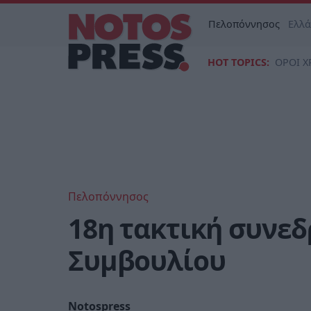
Πελοπόννησος
Ελλ
HOT TOPICS:
ΟΡΟΙ Χ
Πελοπόννησος
18η τακτική συνε
Συμβουλίου
Notospress