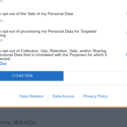
In
ασης Πολιτισμικής Ανάπτυξης μεταξύ του
 Πολιτισμού και Αθλητισμού, της Περιφέρειας
o opt-out of the Sale of my Personal Data.
ι της Κοινωφελούς Επιχείρησης του Δήμου
In
της πράξης: Λειτουργία Μεγάρου Χορού
to opt-out of processing my Personal Data for Targeted
ing.
In
υστάθιος Αναστασόπουλος
o opt-out of Collection, Use, Retention, Sale, and/or Sharing
ersonal Data that Is Unrelated with the Purposes for which it
λών στις Γενικές Συνελεύσεις Φορέων που
lected.
Out
CONFIRM
έλιος Βασίλειος
ς κατανομής πιστώσεων του ενταγμένου
Data Deletion
Data Access
Privacy Policy
κά έργα Νομού Αργολίδας (2017-2019)» με
άννης Μαλτέζος