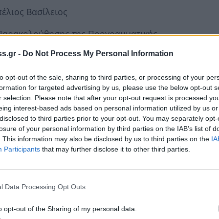
έλιος Βασίλειος
 Παρακολούθησης της Προγραμματικής
οφοριακού κόμβου στην έξοδο από Κρανίδι
s.gr -
Do Not Process My Personal Information
to opt-out of the sale, sharing to third parties, or processing of your per
άννης Μαλτέζος
formation for targeted advertising by us, please use the below opt-out s
r selection. Please note that after your opt-out request is processed y
 Παρακολούθησης της Προγραμματικής
eing interest-based ads based on personal information utilized by us or
χετευτικού δικτύου Κρανιδίου».
disclosed to third parties prior to your opt-out. You may separately opt-
losure of your personal information by third parties on the IAB’s list of
. This information may also be disclosed by us to third parties on the
IA
άννης Μαλτέζος
Participants
that may further disclose it to other third parties.
 «Περί εγκατάστασης εκδιδομένων προσώπων
l Data Processing Opt Outs
υστάθιος Αναστασόπουλος
o opt-out of the Sharing of my personal data.