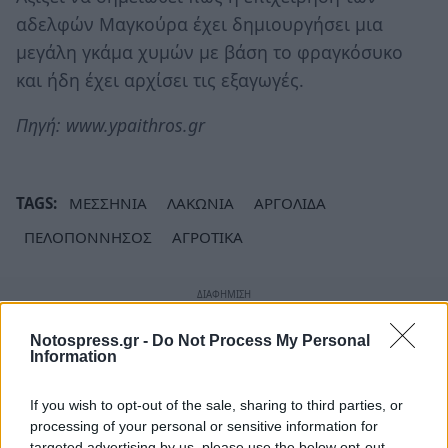
αδελφών Μαγκούρα έχει δημιουργήσει μια
μεγάλη γκάμα χυμών με βάση το φραγκόσυκο
και ήδη έχει αρχίσει τις εξαγωγές.
Πηγή: www.ypaithros.gr
TAGS:
ΜΕΣΣΗΝΙΑ
ΛΑΚΩΝΙΑ
ΑΡΓΟΛΙΔΑ
ΠΕΛΟΠΟΝΝΗΣΟΣ
ΑΓΡΟΤΙΚΑ
Notospress.gr -
Do Not Process My Personal
Information
If you wish to opt-out of the sale, sharing to third parties, or
processing of your personal or sensitive information for
targeted advertising by us, please use the below opt-out