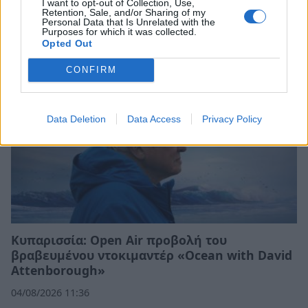
I want to opt-out of Collection, Use,
Σχετικά Άρθρα
Retention, Sale, and/or Sharing of my
Personal Data that Is Unrelated with the
Purposes for which it was collected.
Opted Out
CONFIRM
Data Deletion
Data Access
Privacy Policy
Κυπαρισσία: Open Air προβολή του
βραβευμένου ντοκιμαντέρ «Ocean with David
Attenborough»
04/08/2026 11:36