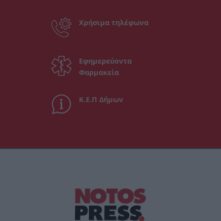
Χρήσιμα τηλέφωνα
Εφημερεύοντα
Φαρμακεία
Κ.Ε.Π Δήμων