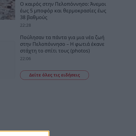
Ο καιρός στην Πελοπόννησο: Άνεμοι
έως 5 μποφόρ και θερμοκρασίες έως
38 βαθμούς
22:28
Πούλησαν τα πάντα για μια νέα ζωή
στην Πελοπόννησο – Η φωτιά έκανε
στάχτη το σπίτι τους (photos)
22:06
Δείτε όλες τις ειδήσεις