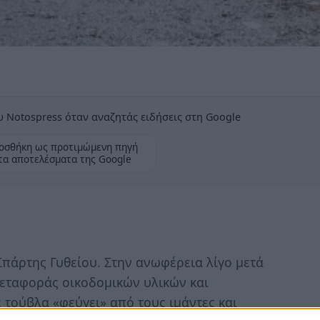
 Notospress όταν αναζητάς ειδήσεις στη Google
οσθήκη ως προτιμώμενη πηγή
τα αποτελέσματα της Google
Σπάρτης Γυθείου. Στην ανωφέρεια λίγο μετά
εταφοράς οικοδομικών υλικών και
 τούβλα «φεύγει» από τους ιμάντες και