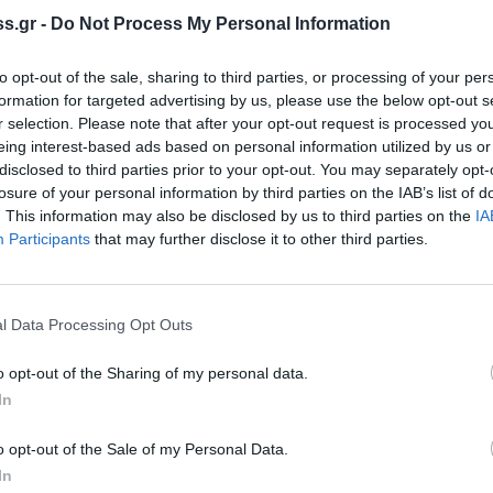
οδηγός του πρώτου οχήματος που
s.gr -
Do Not Process My Personal Information
ίας και πρόλαβε να ακινητοποιήσει το
ώτο σοκ συνέχισαν την πορεία τους
to opt-out of the sale, sharing to third parties, or processing of your per
ός του οχήματος μεταφοράς φρόντισε να
formation for targeted advertising by us, please use the below opt-out s
ωμα.
r selection. Please note that after your opt-out request is processed y
eing interest-based ads based on personal information utilized by us or
disclosed to third parties prior to your opt-out. You may separately opt-
losure of your personal information by third parties on the IAB’s list of
. This information may also be disclosed by us to third parties on the
IA
Participants
that may further disclose it to other third parties.
l Data Processing Opt Outs
o opt-out of the Sharing of my personal data.
In
o opt-out of the Sale of my Personal Data.
In