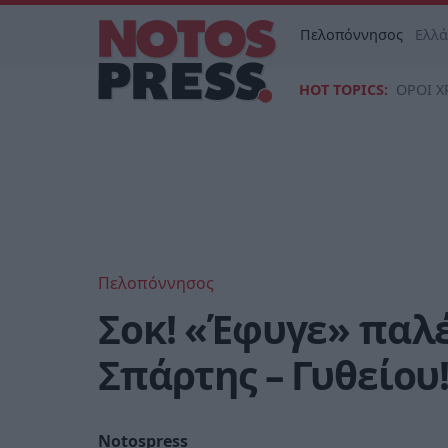
Πελοπόννησος
Ελλ
HOT TOPICS:
ΟΡΟΙ Χ
Πελοπόννησος
Σοκ! «Έφυγε» παλέ
Σπάρτης – Γυθείου!
Notospress