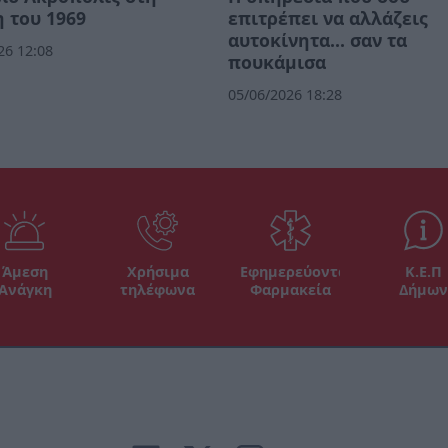
 του 1969
επιτρέπει να αλλάζεις
αυτοκίνητα... σαν τα
26 12:08
πουκάμισα
05/06/2026 18:28
Άμεση
Χρήσιμα
Εφημερεύοντα
Κ.Ε.Π
Ανάγκη
τηλέφωνα
Φαρμακεία
Δήμων