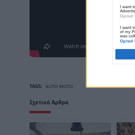
I want 
Advertis
Opted 
I want t
of my P
was col
Opted 
TAGS:
AUTO MOTO
Σχετικά Άρθρα