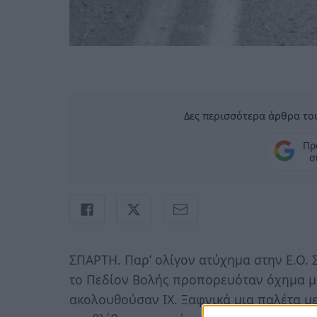
Δες περισσότερα άρθρα του
Πρ
σ
ΣΠΑΡΤΗ. Παρ’ ολίγον ατύχημα στην Ε.Ο. 
το Πεδίον Βολής προπορευόταν όχημα μ
ακολουθούσαν ΙΧ. Ξαφνικά μια παλέτα με