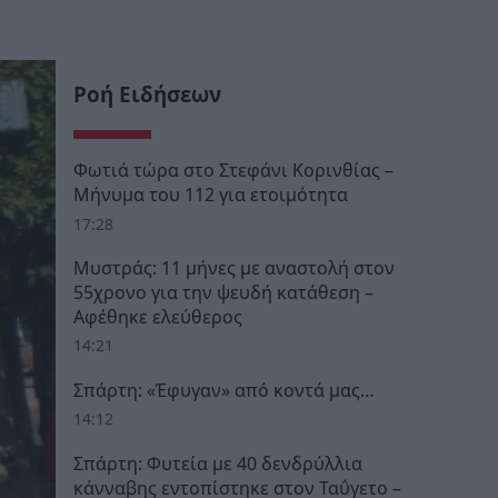
Ροή Ειδήσεων
Φωτιά τώρα στο Στεφάνι Κορινθίας –
Μήνυμα του 112 για ετοιμότητα
17:28
Μυστράς: 11 μήνες με αναστολή στον
55χρονο για την ψευδή κατάθεση –
Αφέθηκε ελεύθερος
14:21
Σπάρτη: «Έφυγαν» από κοντά μας…
14:12
Σπάρτη: Φυτεία με 40 δενδρύλλια
κάνναβης εντοπίστηκε στον Ταΰγετο –