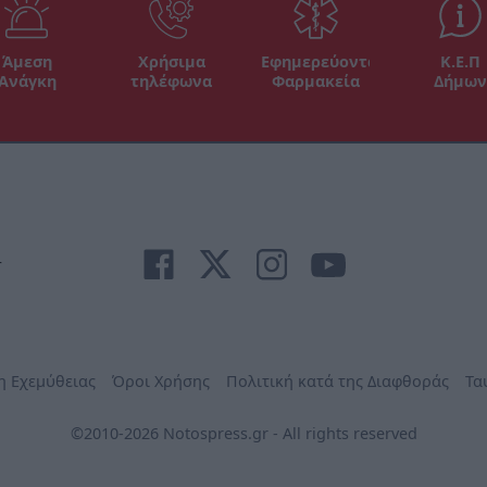
Άμεση
Χρήσιμα
Εφημερεύοντα
Κ.Ε.Π
Ανάγκη
τηλέφωνα
Φαρμακεία
Δήμων
r
η Εχεμύθειας
Όροι Χρήσης
Πολιτική κατά της Διαφθοράς
Τα
©2010-2026 Notospress.gr - All rights reserved