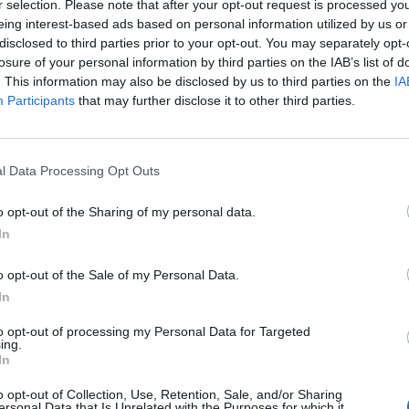
r selection. Please note that after your opt-out request is processed y
ο έβγαινε στη διασταύρωση από την κάθετη
eing interest-based ads based on personal information utilized by us or
disclosed to third parties prior to your opt-out. You may separately opt-
losure of your personal information by third parties on the IAB’s list of
κέντρο της πόλης χτυπούν ηχηρά το
. This information may also be disclosed by us to third parties on the
IA
της , για άμεση εφαρμογή της
Participants
that may further disclose it to other third parties.
ρόμηση κέντρου , κυκλοφοριακές ρυθμίσεις ,
μοι κλπ) , την οποία έχει ( εδώ και χρόνια)
ρτης . Η παρέμβαση αυτή πρέπει να γίνει
l Data Processing Opt Outs
ς της πόλης ΚΑΙ για βελτίωση του αστικού
o opt-out of the Sharing of my personal data.
ης της ποιότητας ζωής των κατοίκων ΚΑΙ για
In
 ακεραιότητας και της ασφάλειας των πολιτών
o opt-out of the Sale of my Personal Data.
και χρόνια προβλήματα , τα οποία
In
 άμεσες δραστικές παρεμβάσεις . Ανάμεσά
to opt-out of processing my Personal Data for Targeted
ing.
 Κι όχι μόνο αυτό : Η επίλυσή του θα
In
ροβλημάτων της πόλης , τα οποία είναι
o opt-out of Collection, Use, Retention, Sale, and/or Sharing
ersonal Data that Is Unrelated with the Purposes for which it