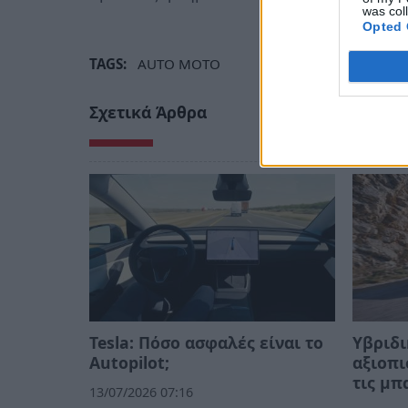
was col
Opted 
TAGS:
AUTO MOTO
Σχετικά Άρθρα
Tesla: Πόσο ασφαλές είναι το
Υβριδι
Autopilot;
αξιοπι
τις μπ
13/07/2026 07:16