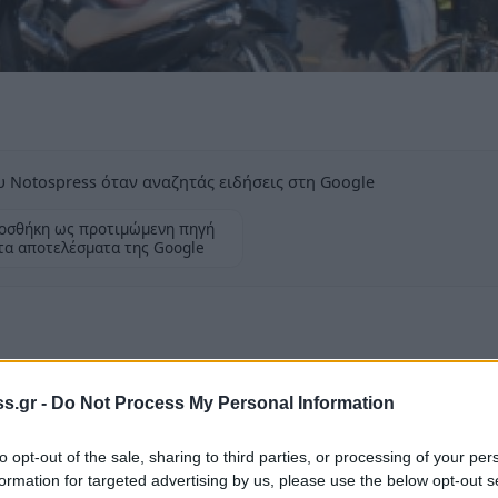
 Notospress όταν αναζητάς ειδήσεις στη Google
οσθήκη ως προτιμώμενη πηγή
τα αποτελέσματα της Google
s.gr -
Do Not Process My Personal Information
, ευτυχώς χωρίς σοβαρό τραυματισμό αυτή τη
to opt-out of the sale, sharing to third parties, or processing of your per
formation for targeted advertising by us, please use the below opt-out s
άκι που ανέβαινε την Παλαιολόγου