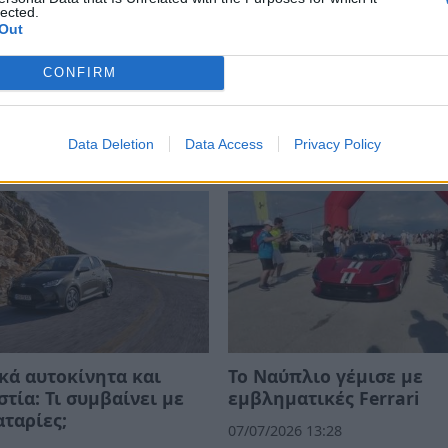
lected.
Out
CONFIRM
Data Deletion
Data Access
Privacy Policy
κά αυτοκίνητα και
Το Ναύπλιο γέμισε με
στία: Τι συμβαίνει με
εμβληματικές Ferrari
αταρίες;
07/07/2026 13:28