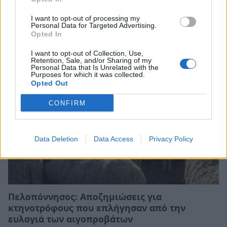
ελαιόλαδο – Η ακραία ζέστη πλήττει τις
I want to opt-out of processing my
καλλιέργειες στην Ευρώπη
Personal Data for Targeted Advertising.
Opted In
05/08/2026 23:19
I want to opt-out of Collection, Use,
Retention, Sale, and/or Sharing of my
Personal Data that Is Unrelated with the
Purposes for which it was collected.
Opted Out
CONFIRM
Data Deletion
Data Access
Privacy Policy
Πελοπόννησος: Αποζημιώσεις για
κτηνοτρόφους που επλήγησαν από την
ευλογιά των αιγοπροβάτων