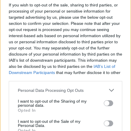
If you wish to opt-out of the sale, sharing to third parties, or
processing of your personal or sensitive information for
targeted advertising by us, please use the below opt-out
Ψηφιακό Δελτίο Αποστολής: Τι αλλάζει στις
section to confirm your selection. Please note that after your
λαϊκές αγορές και τα ελαιοτριβεία
opt-out request is processed you may continue seeing
interest-based ads based on personal information utilized by
06/08/2026 10:58
us or personal information disclosed to third parties prior to
your opt-out. You may separately opt-out of the further
disclosure of your personal information by third parties on the
IAB’s list of downstream participants. This information may
also be disclosed by us to third parties on the
IAB’s List of
Downstream Participants
that may further disclose it to other
third parties.
Personal Data Processing Opt Outs
I want to opt-out of the Sharing of my
personal data.
Opted In
I want to opt-out of the Sale of my
Personal Data.
Guardian: Έρχονται νέες αυξήσεις στο
Opted In