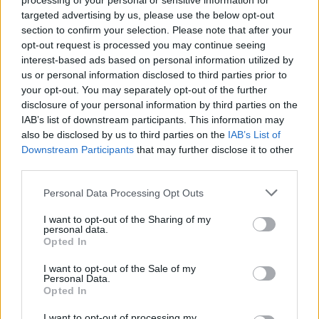
processing of your personal or sensitive information for
targeted advertising by us, please use the below opt-out
Κυπαρισσία: Open Air προβολή του
section to confirm your selection. Please note that after your
βραβευμένου ντοκιμαντέρ «Ocean with David
opt-out request is processed you may continue seeing
Attenborough»
interest-based ads based on personal information utilized by
04/08/2026 11:36
us or personal information disclosed to third parties prior to
your opt-out. You may separately opt-out of the further
disclosure of your personal information by third parties on the
IAB’s list of downstream participants. This information may
also be disclosed by us to third parties on the
IAB’s List of
Downstream Participants
that may further disclose it to other
third parties.
Personal Data Processing Opt Outs
I want to opt-out of the Sharing of my
personal data.
Opted In
I want to opt-out of the Sale of my
Personal Data.
Opted In
Εμπρησμός Ευρωπαϊκής γης ή εμπρησμός της
ζωής
I want to opt-out of processing my