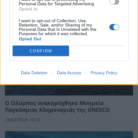
Personal Data for Targeted Advertising.
30/07/2026 08:59
Opted In
I want to opt-out of Collection, Use,
Retention, Sale, and/or Sharing of my
Personal Data that Is Unrelated with the
Purposes for which it was collected.
Opted Out
CONFIRM
Data Deletion
Data Access
Privacy Policy
Ο Όλυμπος ανακηρύχθηκε Μνημείο
Παγκόσμιας Κληρονομιάς της UNESCO
26/07/2026 10:53