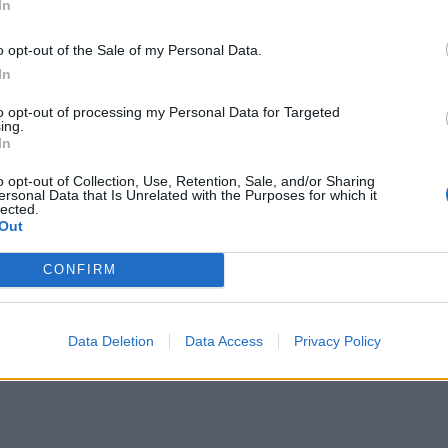
In
ια την ποιοτική αναβάθμιση της εκπαίδευσης
τα προβλήματα τους.
o opt-out of the Sale of my Personal Data.
ινωθούν ειδικά προγράμματα που αφορούν
In
μόρφωση κοινωνίας αλληλεγγύης,
to opt-out of processing my Personal Data for Targeted
ing.
In
o opt-out of Collection, Use, Retention, Sale, and/or Sharing
 το λόγο αφού ανέφεραν τα ιδιαίτερα
ersonal Data that Is Unrelated with the Purposes for which it
lected.
σαν το μεγάλο ενδιαφέρον του Δήμου
Out
γη συνεργασία που υπάρχει για την επίλυση
CONFIRM
η Γρυπιώτη και τους συνεργάτες του για την
υ καθιστά το Δήμο Ευρώτα πρωτοπόρο σε
Data Deletion
Data Access
Privacy Policy