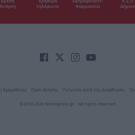
Άμεση
Χρήσιμα
Εφημερεύοντα
Κ.Ε.Π
Ανάγκη
τηλέφωνα
Φαρμακεία
Δήμων
r
η Εχεμύθειας
Όροι Χρήσης
Πολιτική κατά της Διαφθοράς
Τα
©2010-2026 Notospress.gr - All rights reserved