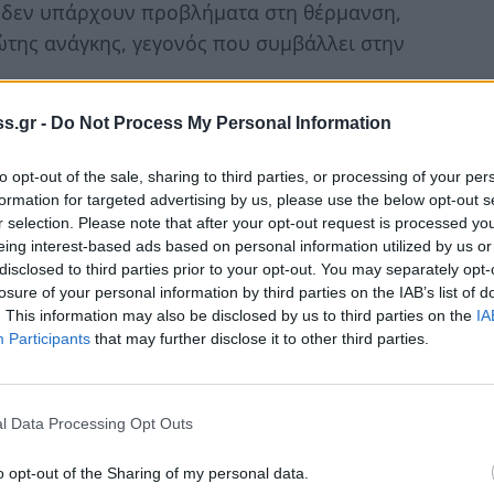
τό δεν υπάρχουν προβλήματα στη θέρμανση,
ώτης ανάγκης, γεγονός που συμβάλλει στην
θεσε για την Πρωτοβάθμια και Δευτεροβάθμια
s.gr -
Do Not Process My Personal Information
ι στις 350.000ευρώ. Διαφορετικά με τις
σχολεία θα ήταν αδύνατο να λειτουργήσουν.
to opt-out of the sale, sharing to third parties, or processing of your per
λαίσιο λειτουργίας των σχολείων και με
formation for targeted advertising by us, please use the below opt-out s
r selection. Please note that after your opt-out request is processed y
δοθεί και νέα επιχορήγηση, στα περιθώρια
eing interest-based ads based on personal information utilized by us or
12.
disclosed to third parties prior to your opt-out. You may separately opt-
ποιούν πρόσωπα και συντηρούν καταστάσεις,
losure of your personal information by third parties on the IAB’s list of
. This information may also be disclosed by us to third parties on the
IA
γο που παράγεται και να δημιουργήσουν
Participants
that may further disclose it to other third parties.
αιδευτικών. Η απάντηση έχει δοθεί στην
σία και θα συνεχισθεί και στο μέλλον σε
παξιώσουν την άρρηκτη σχέση μας.
l Data Processing Opt Outs
ιδεινωθούν στο μέλλον λόγω της πολιτικής
ων, μισθών αλλά και απολύσεις. Εγγυόμαστε,
o opt-out of the Sharing of my personal data.