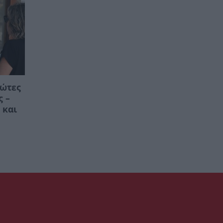
ρώτες
ς –
 και