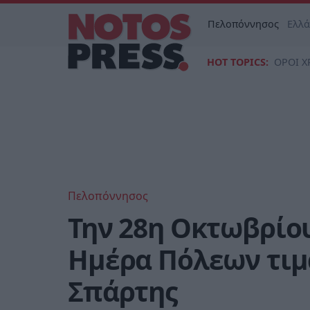
Πελοπόννησος
Ελλ
HOT TOPICS:
ΟΡΟΙ Χ
Πελοπόννησος
Την 28η Οκτωβρίου
Ημέρα Πόλεων τιμ
Σπάρτης