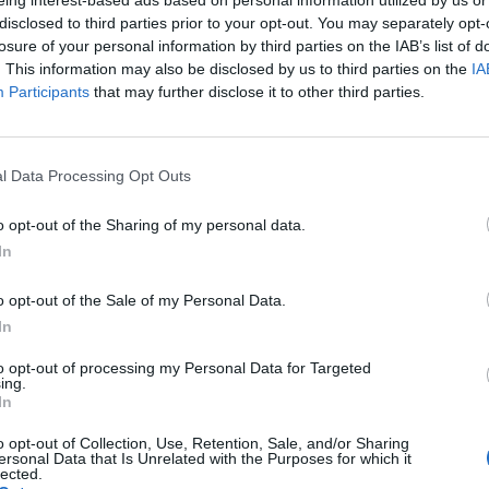
την ειδικότητά τους. Άνοιξη 1941: Μετά την
disclosed to third parties prior to your opt-out. You may separately opt-
ι στρατιώτες επιστρέφουν από τα μέτωπα του
losure of your personal information by third parties on the IAB’s list of
σημείωτη η τελευταία φράση: «ποιος μωρέ
. This information may also be disclosed by us to third parties on the
IA
Participants
that may further disclose it to other third parties.
σπιτιού του και μετά ας πέθανε»………………»
η Κανελλόπουλου, έκανε διεθνή καριέρα, που
ματογράφου Θεσσαλονίκης για να προβληθεί
l Data Processing Opt Outs
Νέας Υόρκης και στο Βερολίνο το 1963.
o opt-out of the Sharing of my personal data.
In
οιηθεί εκδήλωση – ομιλία του Γιώργου
έσα από το διαχρονικό Αρχιτεκτονικό
o opt-out of the Sale of my Personal Data.
ι στις 19.00 στην αίθουσα «Γεώργιος
In
άρτης, στο ισόγειο της Λυκούργου 82 &
to opt-out of processing my Personal Data for Targeted
ing.
In
ίο τύπου της Πνευματικής Εστίας
o opt-out of Collection, Use, Retention, Sale, and/or Sharing
ersonal Data that Is Unrelated with the Purposes for which it
lected.
 αστικής ανάπτυξης στην ιστορία του πλανήτη, με