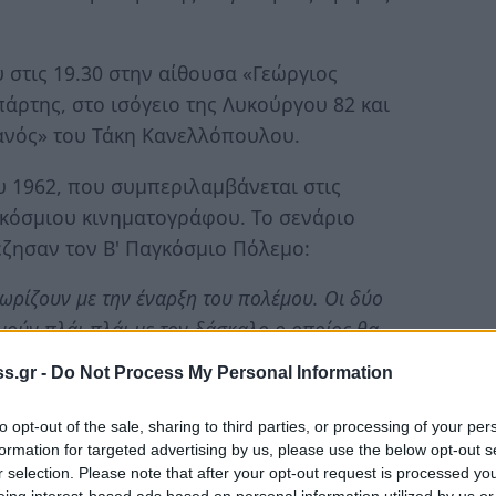
 στις 19.30 στην αίθουσα «Γεώργιος
άρτης, στο ισόγειο της Λυκούργου 82 και
ανός» του Τάκη Κανελλόπουλου.
υ 1962, που συμπεριλαμβάνεται στις
γκόσμιου κινηματογράφου. Το σενάριο
ζησαν τον Β' Παγκόσμιο Πόλεμο:
χωρίζουν με την έναρξη του πολέμου. Οι δύο
μούν πλάι-πλάι με τον δάσκαλο ο οποίος θα
ι οι ίδιοι, το μέτωπο θα καταρρεύσει και το
s.gr -
Do Not Process My Personal Information
to opt-out of the sale, sharing to third parties, or processing of your per
α Ελληνοαλβανικά σύνορα, η ζωή των
formation for targeted advertising by us, please use the below opt-out s
0. Έχει κηρυχθεί ο πόλεμος με τους Ιταλούς και
r selection. Please note that after your opt-out request is processed y
eing interest-based ads based on personal information utilized by us or