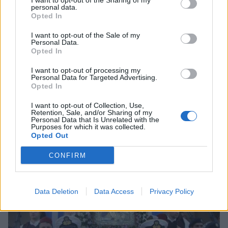
I want to opt-out of the Sharing of my
personal data.
Opted In
I want to opt-out of the Sale of my
Personal Data.
Opted In
I want to opt-out of processing my
Personal Data for Targeted Advertising.
Opted In
Γιορτή Προφήτη Ηλία: Γιατί οι εκκλησίες του
I want to opt-out of Collection, Use,
είναι πάντα ψηλά
Retention, Sale, and/or Sharing of my
Personal Data that Is Unrelated with the
Purposes for which it was collected.
20/07/2026 08:14
Opted Out
CONFIRM
Data Deletion
Data Access
Privacy Policy