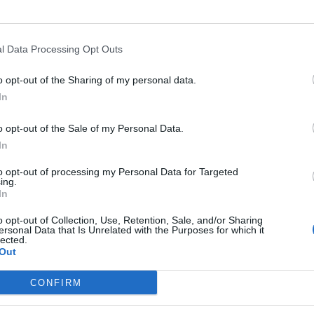
των 6 ανεμογεννητριών στα Κουλέντια του
ς που εκπροσωπεί στη συζήτηση, καταγγέλλει
μένου να ενδώσει σε «όρους» και σε
l Data Processing Opt Outs
o opt-out of the Sharing of my personal data.
In
o opt-out of the Sale of my Personal Data.
In
to opt-out of processing my Personal Data for Targeted
ing.
In
o opt-out of Collection, Use, Retention, Sale, and/or Sharing
ersonal Data that Is Unrelated with the Purposes for which it
lected.
Out
CONFIRM