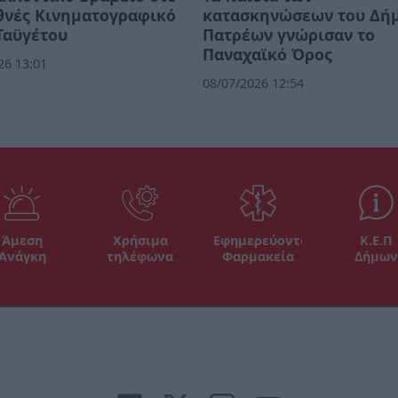
θνές Κινηματογραφικό
κατασκηνώσεων του Δή
Ταϋγέτου
Πατρέων γνώρισαν το
Παναχαϊκό Όρος
26 13:01
08/07/2026 12:54
Άμεση
Χρήσιμα
Εφημερεύοντα
Κ.Ε.Π
Ανάγκη
τηλέφωνα
Φαρμακεία
Δήμων