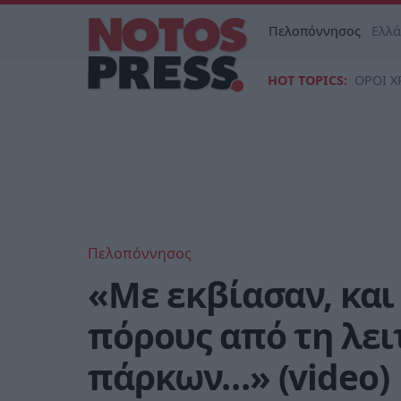
Πελοπόννησος
Ελλ
HOT TOPICS:
ΟΡΟΙ Χ
Πελοπόννησος
«Με εκβίασαν, και
πόρους από τη λει
πάρκων…» (video)