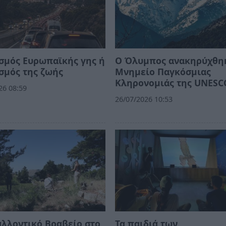
σμός Ευρωπαϊκής γης ή
Ο Όλυμπος ανακηρύχθη
σμός της ζωής
Μνημείο Παγκόσμιας
Κληρονομιάς της UNESC
26 08:59
26/07/2026 10:53
λλοντικό Βραβείο στο
Τα παιδιά των