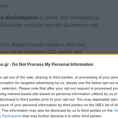
νία.
ία Αλεξανδράτου
η οποία, στο notospress.gr,
διάσειστα στοιχεία που ήδη βρίσκονται στη
 πέσει θύματα μικρών ομάδων που τους
ένου να αποσπάσουν ίδια οφέλη από
υθύνη μιας μικρής ομάδας ανθρώπων, που
s.gr -
Do Not Process My Personal Information
κωνία και η χώρα στερούνται επενδύσεων στον
. Περιγράφει ότι για τους επενδυτές στη
to opt-out of the sale, sharing to third parties, or processing of your per
ταθμά…
formation for targeted advertising by us, please use the below opt-out s
r selection. Please note that after your opt-out request is processed y
λλάδα είναι μονόδρομος και στόχος της
eing interest-based ads based on personal information utilized by us or
disclosed to third parties prior to your opt-out. You may separately opt-
σε μικρό διάστημα ξεκινά η λειτουργία του
losure of your personal information by third parties on the IAB’s list of
πό 20 περίπου χρόνια καθυστέρηση.
. This information may also be disclosed by us to third parties on the
IA
Participants
that may further disclose it to other third parties.