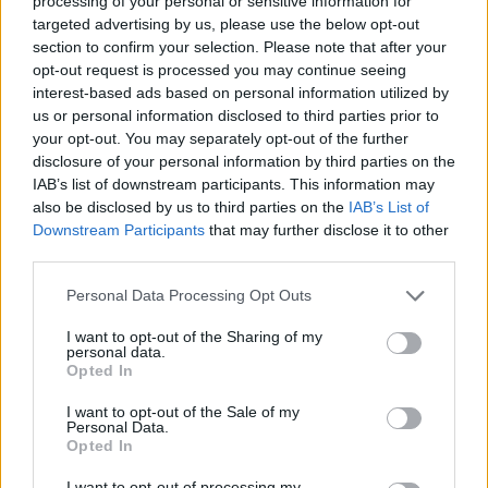
processing of your personal or sensitive information for
3ο ΓΕΛ Καλαμάτας: Επιμόρφωση
targeted advertising by us, please use the below opt-out
εκπαιδευτικών για τη διαφορετικότητα και
section to confirm your selection. Please note that after your
τον σχολικό εκφοβισμό
opt-out request is processed you may continue seeing
interest-based ads based on personal information utilized by
05/08/2026 18:04
us or personal information disclosed to third parties prior to
your opt-out. You may separately opt-out of the further
disclosure of your personal information by third parties on the
IAB’s list of downstream participants. This information may
also be disclosed by us to third parties on the
IAB’s List of
Downstream Participants
that may further disclose it to other
third parties.
Personal Data Processing Opt Outs
I want to opt-out of the Sharing of my
personal data.
Opted In
I want to opt-out of the Sale of my
Personal Data.
Δυναμική και ανοδική πορεία για το Τμήμα
Opted In
Ψηφιακών Συστημάτων στις Πανελλαδικές –
Δείτε γιατί
I want to opt-out of processing my