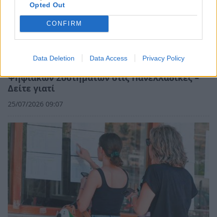
Opted Out
CONFIRM
Data Deletion
Data Access
Privacy Policy
Δυναμική και ανοδική πορεία για το Τμήμα
Ψηφιακών Συστημάτων στις Πανελλαδικές –
Δείτε γιατί
25/07/2026 09:07