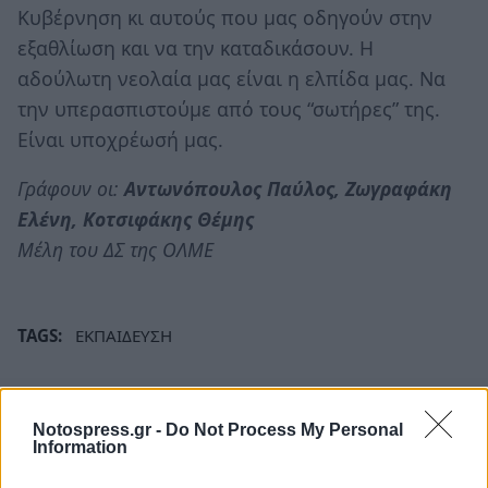
Κυβέρνηση κι αυτούς που μας οδηγούν στην
εξαθλίωση και να την καταδικάσουν. Η
αδούλωτη νεολαία μας είναι η ελπίδα μας. Να
την υπερασπιστούμε από τους “σωτήρες” της.
Είναι υποχρέωσή μας.
Γράφουν οι:
Αντωνόπουλος Παύλος, Ζωγραφάκη
Ελένη, Κοτσιφάκης Θέμης
Μέλη του ΔΣ της ΟΛΜΕ
TAGS:
ΕΚΠΑΙΔΕΥΣΗ
Notospress.gr -
Do Not Process My Personal
Information