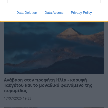
26/07/2026 10:53
Data Deletion
Data Access
Privacy Policy
Ανάβαση στον προφήτη Ηλία - κορυφή
Ταϋγέτου και το μοναδικό φαινόμενο της
πυραμίδας
17/07/2026 19:33