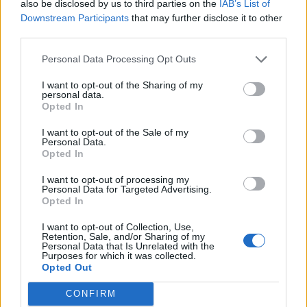
also be disclosed by us to third parties on the
IAB’s List of
Downstream Participants
that may further disclose it to other
Εμπρησμός Ευρωπαϊκής γης ή εμπρησμός της
third parties.
ζωής
Personal Data Processing Opt Outs
30/07/2026 08:59
I want to opt-out of the Sharing of my
personal data.
Opted In
I want to opt-out of the Sale of my
Personal Data.
Opted In
I want to opt-out of processing my
Personal Data for Targeted Advertising.
Opted In
I want to opt-out of Collection, Use,
Retention, Sale, and/or Sharing of my
Personal Data that Is Unrelated with the
Purposes for which it was collected.
Opted Out
Ο Όλυμπος ανακηρύχθηκε Μνημείο
CONFIRM
Παγκόσμιας Κληρονομιάς της UNESCO