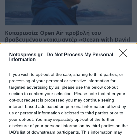
Κυπαρισσία: Open Air προβολή του
βραβευμένου ντοκιμαντέρ «Ocean with David
Attenborough»
Notospress.gr -
Do Not Process My Personal
04/08/2026 11:36
Information
If you wish to opt-out of the sale, sharing to third parties, or
processing of your personal or sensitive information for
targeted advertising by us, please use the below opt-out
section to confirm your selection. Please note that after your
opt-out request is processed you may continue seeing
interest-based ads based on personal information utilized by
us or personal information disclosed to third parties prior to
your opt-out. You may separately opt-out of the further
disclosure of your personal information by third parties on the
IAB’s list of downstream participants. This information may