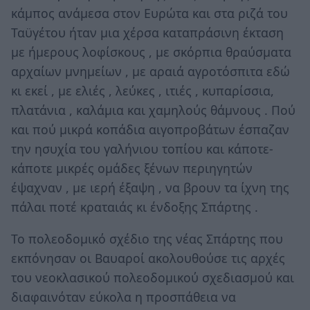
κάμπος ανάμεσα στον Ευρώτα και στα ριζά του
Ταϋγέτου ήταν μια χέρσα καταπράσινη έκταση
με ήμερους λοφίσκους , με σκόρπια θραύσματα
αρχαίων μνημείων , με αραιά αγροτόσπιτα εδώ
κι εκεί , με ελιές , λεύκες , ιτιές , κυπαρίσσια,
πλατάνια , καλάμια και χαμηλούς θάμνους . Πού
και πού μικρά κοπάδια αιγοπροβάτων έσπαζαν
την ησυχία του γαλήνιου τοπίου και κάποτε-
κάποτε μικρές ομάδες ξένων περιηγητών
έψαχναν , με ιερή έξαψη , να βρουν τα ίχνη της
πάλαι ποτέ κραταιάς κι ένδοξης Σπάρτης .
Το πολεοδομικό σχέδιο της νέας Σπάρτης που
εκπόνησαν οι Βαυαροί ακολουθούσε τις αρχές
του νεοκλασικού πολεοδομικού σχεδιασμού και
διαφαινόταν εύκολα η προσπάθεια να