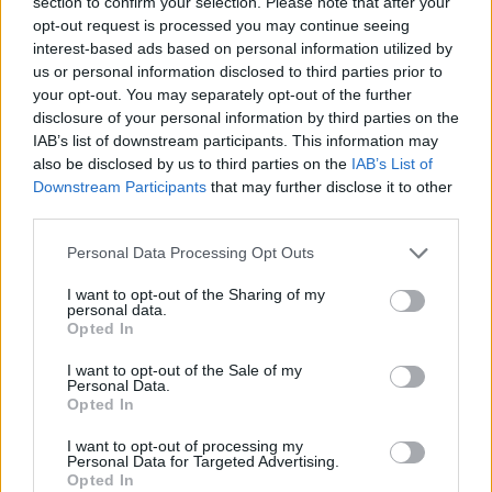
πολιτικές και κοινωνικές αναστατώσεις ,
section to confirm your selection. Please note that after your
opt-out request is processed you may continue seeing
εθνικούς θριάμβους αλλά και ταπεινώσεις … με
interest-based ads based on personal information utilized by
λίγα λόγια πέρασε από μπροστά του όλη η
us or personal information disclosed to third parties prior to
ιστορία του τόπου , και των ανθρώπων οι μικρές
your opt-out. You may separately opt-out of the further
disclosure of your personal information by third parties on the
και μεγάλες στιγμές .
IAB’s list of downstream participants. This information may
«Καταποντίζομαι στα χρόνια που
also be disclosed by us to third parties on the
IAB’s List of
ξεφλουδίζονται σα φίδια»
Downstream Participants
that may further disclose it to other
third parties.
΄Υστερα απέμεινε έρημο και ξεχασμένο ώσπου
Personal Data Processing Opt Outs
κάποια στιγμή (πάνε 1-2 χρόνια τώρα) έτσι
I want to opt-out of the Sharing of my
ξαφνικά και ανελέητα , όπως συμβαίνει πάντα
personal data.
με τα παλιά σπίτια , ήρθε ο «δράκος» και το
Opted In
κατασπάραξε . Στη θέση που στεκόταν αυτό το
I want to opt-out of the Sale of my
Personal Data.
ιστορικό , όμορφο , ζεστό , ανθρώπινο σπίτι ,
Opted In
απέμεινε ένα οικόπεδο γεμάτο από τα λείψανά
I want to opt-out of processing my
του ( κεραμίδια σπασμένα , θραύσματα από τα
Personal Data for Targeted Advertising.
τζάμια του , πέτρες που δεν μπόρεσε να πάρει ο
Opted In