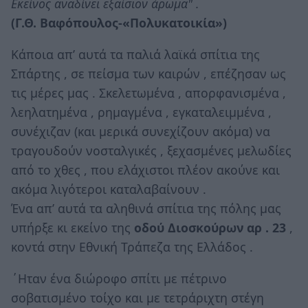
Εκείνος αναδίνει εξαίσιον άρωμα" .
(Γ.Θ. Βαφόπουλος-«Πολυκατοικία»)
Κάποια απ’ αυτά τα παλιά λαϊκά σπίτια της
Σπάρτης , σε πείσμα των καιρών , επέζησαν ως
τις μέρες μας . Σκελετωμένα , απορφανισμένα ,
λεηλατημένα , ρημαγμένα , εγκαταλειμμένα ,
συνέχιζαν (και μερικά συνεχίζουν ακόμα) να
τραγουδούν νοσταλγικές , ξεχασμένες μελωδίες
από το χθες , που ελάχιστοι πλέον ακούνε και
ακόμα λιγότεροι καταλαβαίνουν .
Ένα απ’ αυτά τα αληθινά σπίτια της πόλης μας
υπήρξε κι εκείνο της
οδού Διοσκούρων αρ . 23
,
κοντά στην Εθνική Τράπεζα της Ελλάδος .
΄Ηταν ένα διώροφο σπίτι με πέτρινο
σοβατισμένο τοίχο και με τετράριχτη στέγη