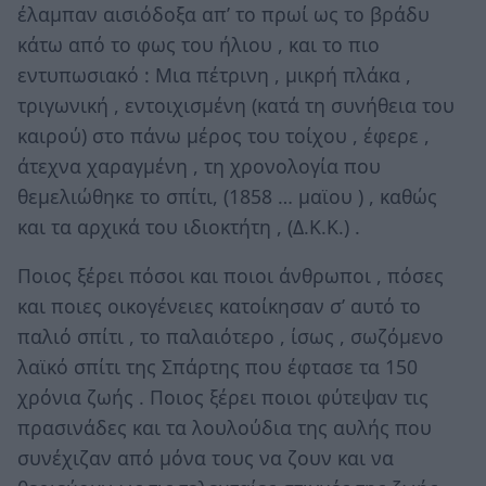
έλαμπαν αισιόδοξα απ’ το πρωί ως το βράδυ
κάτω από το φως του ήλιου , και το πιο
εντυπωσιακό : Μια πέτρινη , μικρή πλάκα ,
τριγωνική , εντοιχισμένη (κατά τη συνήθεια του
καιρού) στο πάνω μέρος του τοίχου , έφερε ,
άτεχνα χαραγμένη , τη χρονολογία που
θεμελιώθηκε το σπίτι, (1858 … μαϊου ) , καθώς
και τα αρχικά του ιδιοκτήτη , (Δ.Κ.Κ.) .
Ποιος ξέρει πόσοι και ποιοι άνθρωποι , πόσες
και ποιες οικογένειες κατοίκησαν σ’ αυτό το
παλιό σπίτι , το παλαιότερο , ίσως , σωζόμενο
λαϊκό σπίτι της Σπάρτης που έφτασε τα 150
χρόνια ζωής . Ποιος ξέρει ποιοι φύτεψαν τις
πρασινάδες και τα λουλούδια της αυλής που
συνέχιζαν από μόνα τους να ζουν και να