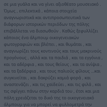
σε μια γυάλα και να γίνει αξιοθέατο μουσειακό .
Όμως , επιλεκτικά , κάποια στοιχεία
αναγνωριστικά και αντιπροσωπευτικά των
διάφορων ιστορικών περιόδων της πόλης
επιβάλλεται να διασωθούν . Καθώς ξεφυλλίζει
κάποιος ένα άλμπουμ οικογενειακών
φωτογραφιών και βλέπει , και θυμάται , και
αναγνωρίζει τους κοντινούς και τους μακρινούς
προγόνους , αλλά και τα παιδιά , και τα εγγόνια ,
και τα αδέρφια , και τους θείους , και τα ανίψια ,
και τα ξαδέρφια , και τους παλιούς φίλους …και
συγκινείται , και δακρύζει καμιά φορά , και
αναστενάζει , και τις χαϊδεύει , και τις φιλά , και
τις σφίγγει πάνω στην καρδιά του , έτσι και μια
πόλη χρειάζεται το δικό της το οικογενειακό
άλμπουμ για να μπορεί να φυλλομετρά την