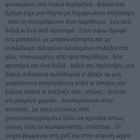
φυλαγμένη από παλιά κεραμίδια . Φάτσα στο
δρόμο είχε μια πόρτα με λαμαρινένιο στέγαστρο
, που τη συντρόφευαν δυο παράθυρα , ένα από
δεξιά κι ένα από αριστερά . Στον πάνω όροφο
ένα μπαλκόνι με μπαλκονόπορτα και με
κιγκλίδωμα σιδερένιο δουλεμένο επιδέξια στο
χέρι, πλαισιωμένο από τρία παράθυρα , δύο
αριστερά και ένα δεξιά . Δεξιά της πρόσοψης μια
βαριά σιδερένια αυλόπορτα σ’ έβαζε σε μια
μακρόστενη καταπράσινη αυλή κι ύστερα μια
ξύλινη σκάλα σ’ ανέβαζε στο , επίσης , ξύλινο
στεγασμένο χαγιάτι , καταπρόσωπα στην
ανατολή , με τρεις στύλους από
χοντροκατεργασμένο ξύλο να κρατάνε στους
ώμους τους το κεραμοσκεπές υπόστεγο . Οι
τοίχοι βαμμένοι στη ροζ και στην κίτρινη ώχρα