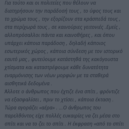
Για τούτο και οι πολιτείες που θέλουν να
διατηρήσουν την παράδοσή τους , το ύφος τους και
το χρώμα τους , την εξορίζουν στα κράσπεδά τους ,
στα περίχωρά τους , σε καινούριες γειτονιές .Εμείς ,
αλλοπρόσαλλοι πάντα και καινοθήρες , και όπου
υπάρχει κάποια παράδοση , δηλαδή κάποιος
εσωτερικός χώρος , κάποια σύνδεση με τον ιστορικό
εαυτό μας , φυτεύουμε κατάστηθά της κακόγουστα
χτίσματα και καταστρέφουμε κάθε δυνατότητα
εναρμόνισης των νέων μορφών με τα σταθερά
αισθητικά δεδομένα .
Άλλοτε ο άνθρωπος που έχτιζε ένα σπίτι , φρόντιζε
να εξασφαλίσει , πριν το χτίσει , κάποια έκταση .
Τώρα αγοράζει «αέρα» . …Ο άνθρωπος του
παρελθόντος είχε πολλές ευκαιρίες να ζει μέσα στο
σπίτι και να το ζει το σπίτι . Η έκφραση «από το σπίτι