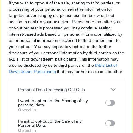
If you wish to opt-out of the sale, sharing to third parties, or
processing of your personal or sensitive information for
targeted advertising by us, please use the below opt-out
section to confirm your selection. Please note that after your
Κυπαρισσία: Open Air προβολή του
opt-out request is processed you may continue seeing
βραβευμένου ντοκιμαντέρ «Ocean with David
interest-based ads based on personal information utilized by
Attenborough»
us or personal information disclosed to third parties prior to
your opt-out. You may separately opt-out of the further
04/08/2026 11:36
disclosure of your personal information by third parties on the
IAB’s list of downstream participants. This information may
also be disclosed by us to third parties on the
IAB’s List of
Downstream Participants
that may further disclose it to other
third parties.
Personal Data Processing Opt Outs
I want to opt-out of the Sharing of my
personal data.
Opted In
I want to opt-out of the Sale of my
Personal Data.
Opted In