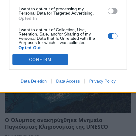
Εμπρησμός Ευρωπαϊκής γης ή εμπρησμός της
I want to opt-out of processing my
Personal Data for Targeted Advertising.
ζωής
Opted In
30/07/2026 08:59
I want to opt-out of Collection, Use,
Retention, Sale, and/or Sharing of my
Personal Data that Is Unrelated with the
Purposes for which it was collected.
Opted Out
CONFIRM
Data Deletion
Data Access
Privacy Policy
Ο Όλυμπος ανακηρύχθηκε Μνημείο
Παγκόσμιας Κληρονομιάς της UNESCO