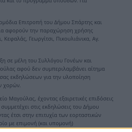
σία και το πρόγραμμα σπουδών. Για
αρμόδια Επιτροπή του Δήμου Σπάρτης και
Όλα αφορούν την παραχώρηση χρήσης
 Κεφαλάς, Γεωργίτσι, Πικουλιάνικα, Αγ.
ξη σε μέλη του Συλλόγου Γονέων και
ούλας αφού δεν συμπεριλαμβάνει αίτημα
υσας εκδηλώσεων για την υλοποίηση
ν χορών.
λείο Μαγούλας, έχοντας εξαιρετικές επιδόσεις
συμμετέχει στις εκδηλώσεις του Δήμου
ας έτσι στην επιτυχία των εορταστικών
οίο με επιμονή (και υπομονή)
τε εύλογα, είτε ανεξήγητα, παρουσιάζονται