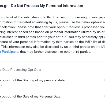
s.gr -
Do Not Process My Personal Information
ληλη διατυπωμένη, στις 10 Ιανουαρίου έχει
to opt-out of the sale, sharing to third parties, or processing of your per
formation for targeted advertising by us, please use the below opt-out s
κδηλώσεων στο Σύλλογο για την διδασκαλία
r selection. Please note that after your opt-out request is processed y
ως, ανεξήγητη κωλυσιεργία αφού το θέμα
eing interest-based ads based on personal information utilized by us or
ή Επιτροπή του Δήμου που δεν συνεδριάζει
disclosed to third parties prior to your opt-out. You may separately opt-
losure of your personal information by third parties on the IAB’s list of
. This information may also be disclosed by us to third parties on the
IA
ι οι αρμόδιοι στον Δήμο δεν αφουγκράζονται
Participants
that may further disclose it to other third parties.
αντίξοες συνθήκες, προσπάθεια που γίνεται
ωμένη εκπαίδευση μέσα από παράλληλα
ως είναι π.χ. η διδασκαλία παραδοσιακών
l Data Processing Opt Outs
o opt-out of the Sharing of my personal data.
ομής., είτε πρόκειται για συνειδητή
In
 οι γονείς επιμένουν και περιμένουν άμεσα (
o opt-out of the Sale of my Personal Data.
 θέμα, ώστε απρόσκοπτα να συνεχιστεί, το
In