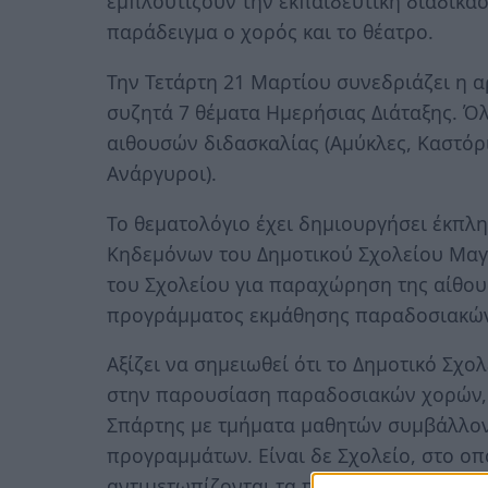
εμπλουτίζουν την εκπαιδευτική διαδικα
παράδειγμα ο χορός και το θέατρο.
Την Τετάρτη 21 Μαρτίου συνεδριάζει η 
συζητά 7 θέματα Ημερήσιας Διάταξης. 
αιθουσών διδασκαλίας (Αμύκλες, Καστόρι,
Ανάργυροι).
Το θεματολόγιο έχει δημιουργήσει έκπλη
Κηδεμόνων του Δημοτικού Σχολείου Μαγ
του Σχολείου για παραχώρηση της αίθο
προγράμματος εκμάθησης παραδοσιακώ
Αξίζει να σημειωθεί ότι το Δημοτικό Σχο
στην παρουσίαση παραδοσιακών χορών, 
Σπάρτης με τμήματα μαθητών συμβάλλοντ
προγραμμάτων. Είναι δε Σχολείο, στο οπ
αντιμετωπίζονται τα προβλήματα που, εί