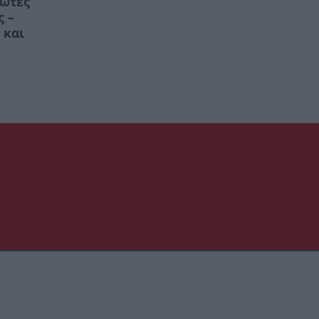
ρώτες
ς –
 και