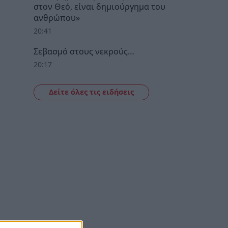
στον Θεό, είναι δημιούργημα του
ανθρώπου»
20:41
Σεβασμό στους νεκρούς…
20:17
Δείτε όλες τις ειδήσεις