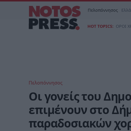
Πελοπόννησος
Ελλ
HOT TOPICS:
ΟΡΟΙ Χ
Πελοπόννησος
Οι γονείς του Δημ
επιμένουν στο Δήμ
παραδοσιακών χο