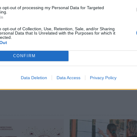
ην διδασκαλία των ελληνικών χορών.
to opt-out of processing my Personal Data for Targeted
ου Δημάρχου Σπάρτης κ Αργειτάκου, ο
ing.
In
ο έργο που γίνεται αλλά και το δίκαιο του
ατρίδας του.
o opt-out of Collection, Use, Retention, Sale, and/or Sharing
ersonal Data that Is Unrelated with the Purposes for which it
lected.
μβουλίου σε εκδήλωση του Δημοτικού
Out
ώσεων, οπότε και συνεχάρησαν γονε'ις,
CONFIRM
ις και την πρωτοτυπία τους.
Data Deletion
Data Access
Privacy Policy