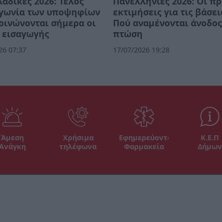
αδικές 2026: Τέλος
Πανελλήνιες 2026: Οι π
αγωνία των υποψηφίων
εκτιμήσεις για τις βάσει
οινώνονται σήμερα οι
Πού αναμένονται άνοδος
 εισαγωγής
πτώση
26 07:37
17/07/2026 19:28
Άμεση
Χρήσιμα
Εφημερεύοντα
Κ.Ε.Π
Ανάγκη
τηλέφωνα
Φαρμακεία
Δήμων